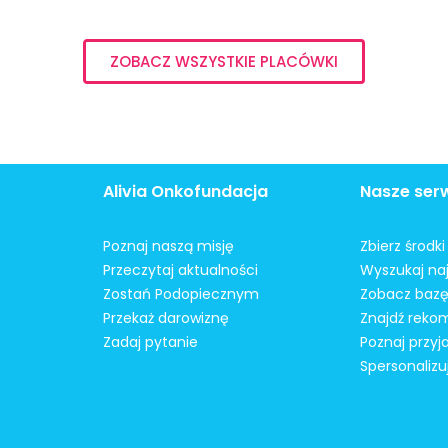
ZOBACZ WSZYSTKIE PLACÓWKI
Alivia Onkofundacja
Nasze ser
Poznaj naszą misję
Zbierz środk
Przeczytaj aktualności
Wyszukaj naj
Zostań Podopiecznym
Zobacz bazę
Przekaż darowiznę
Znajdź reko
Zadaj pytanie
Poznaj przyj
Spersonalizu