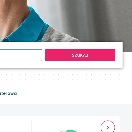
SZUKAJ
uterowa