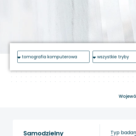
Wojewó
Samodzielny
Typ badani