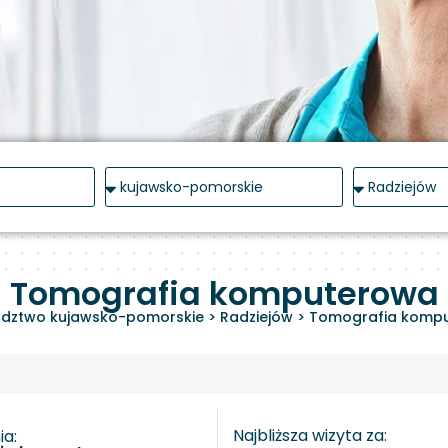
Tomografia komputerowa
dztwo kujawsko-pomorskie
>
Radziejów
>
Tomografia komp
Najbliższa wizyta za:
a: