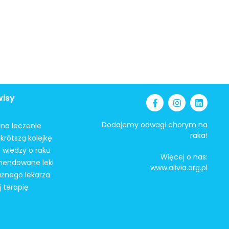
wisy
Dodajemy odwagi chorym na
i na leczenie
raka!
krótszą kolejkę
 wiedzy o raku
Więcej o nas:
mendowane leki
www.alivia.org.pl
aznego lekarza
j terapię