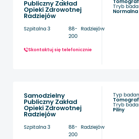
tomogra
Publiczny Zakład
Tryb badan
Opieki Zdrowotnej
Normalna
Radziejów
Szpitalna 3
88-
Radziejów
200
Skontaktuj się telefonicznie
Samodzielny
Typ badani
tomogra
Publiczny Zakład
Tryb badan
Opieki Zdrowotnej
Pilny
Radziejów
Szpitalna 3
88-
Radziejów
200