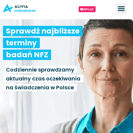
WPŁAĆ
Sprawdź najbliższe
terminy
badań NFZ
Codziennie sprawdzamy
aktualny czas oczekiwania
na świadczenia w Polsce