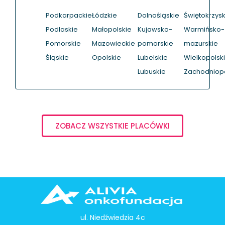
Podkarpackie
Łódzkie
Dolnośląskie
Świętokrzysk
Podlaskie
Małopolskie
Kujawsko-
Warmińsko-
Pomorskie
Mazowieckie
pomorskie
mazurskie
Śląskie
Opolskie
Lubelskie
Wielkopolsk
Lubuskie
Zachodniop
ZOBACZ WSZYSTKIE PLACÓWKI
ul. Niedźwiedzia 4c