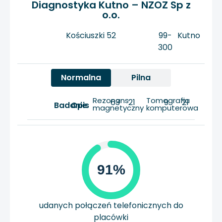
Diagnostyka Kutno – NZOZ Sp z
o.o.
Kościuszki 52
99-
Kutno
300
Normalna
Pilna
Rezonans
Tomografia
63
21
9
21
Badanie
Opis
magnetyczny
komputerowa
91%
udanych połączeń telefonicznych do
placówki