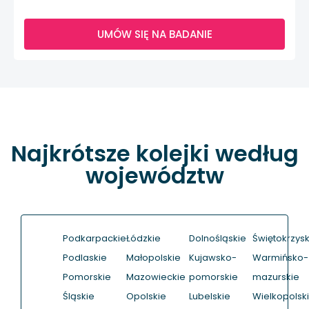
UMÓW SIĘ NA BADANIE
Najkrótsze kolejki według
województw
Podkarpackie
Łódzkie
Dolnośląskie
Świętokrzysk
Podlaskie
Małopolskie
Kujawsko-
Warmińsko-
Pomorskie
Mazowieckie
pomorskie
mazurskie
Śląskie
Opolskie
Lubelskie
Wielkopolsk