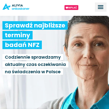
WPŁAĆ
Dla ek
O proj
Sprawdź najbliższe
terminy
badań NFZ
Codziennie sprawdzamy
aktualny czas oczekiwania
na świadczenia w Polsce