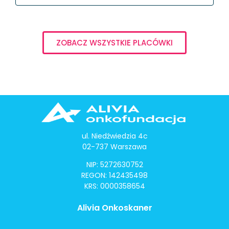
ZOBACZ WSZYSTKIE PLACÓWKI
ul. Niedźwiedzia 4c
02-737 Warszawa
NIP: 5272630752
REGON: 142435498
KRS: 0000358654
Alivia Onkoskaner