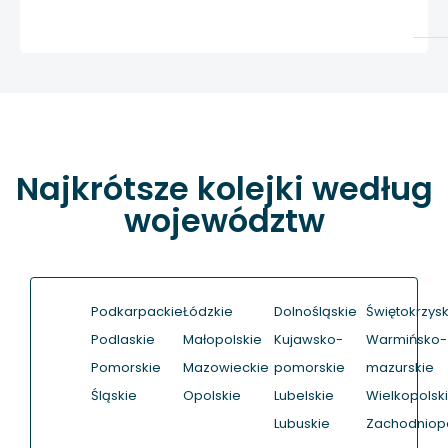
Najkrótsze kolejki według
województw
Podkarpackie
Łódzkie
Dolnośląskie
Świętokrzysk
Podlaskie
Małopolskie
Kujawsko-
Warmińsko-
Pomorskie
Mazowieckie
pomorskie
mazurskie
Śląskie
Opolskie
Lubelskie
Wielkopolsk
Lubuskie
Zachodniop