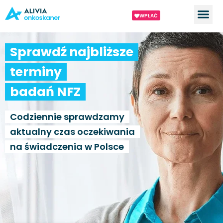
WPŁAĆ
Sprawdź najbliższe
terminy
badań NFZ
Codziennie sprawdzamy
aktualny czas oczekiwania
na świadczenia w Polsce