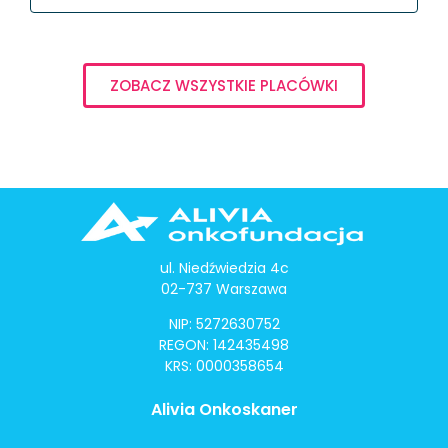
ZOBACZ WSZYSTKIE PLACÓWKI
ul. Niedźwiedzia 4c
02-737 Warszawa
NIP: 5272630752
REGON: 142435498
KRS: 0000358654
Alivia Onkoskaner