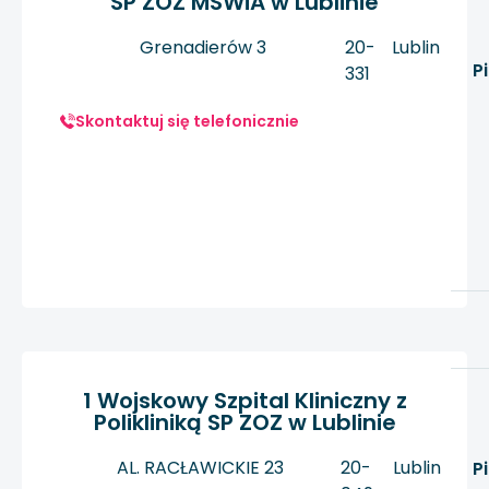
SP ZOZ MSWiA w Lublinie
Grenadierów 3
20-
Lublin
P
331
Skontaktuj się telefonicznie
1 Wojskowy Szpital Kliniczny z
Polikliniką SP ZOZ w Lublinie
AL. RACŁAWICKIE 23
20-
Lublin
P