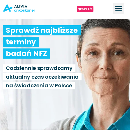
WPŁAĆ
Sprawdź najbliższe
terminy
badań NFZ
Codziennie sprawdzamy
aktualny czas oczekiwania
na świadczenia w Polsce