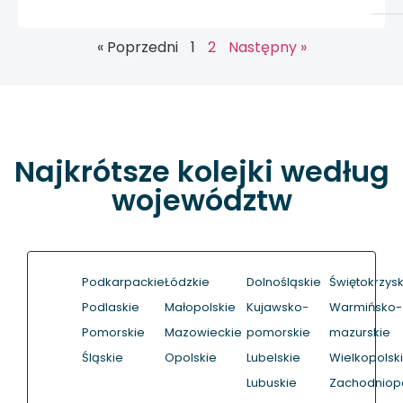
« Poprzedni
1
2
Następny »
Najkrótsze kolejki według
województw
Podkarpackie
Łódzkie
Dolnośląskie
Świętokrzysk
Podlaskie
Małopolskie
Kujawsko-
Warmińsko-
Pomorskie
Mazowieckie
pomorskie
mazurskie
Śląskie
Opolskie
Lubelskie
Wielkopolsk
Lubuskie
Zachodniop