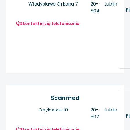
Władysława Orkana 7
20-
Lublin
P
504
Skontaktuj się telefonicznie
Scanmed
Onyksowa 10
20-
Lublin
P
607
Skontaktuj się telefonicznie