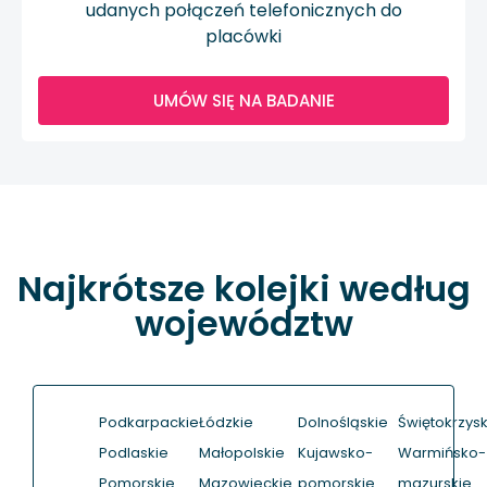
udanych połączeń telefonicznych do
placówki
UMÓW SIĘ NA BADANIE
Najkrótsze kolejki według
województw
Podkarpackie
Łódzkie
Dolnośląskie
Świętokrzysk
Podlaskie
Małopolskie
Kujawsko-
Warmińsko-
Pomorskie
Mazowieckie
pomorskie
mazurskie