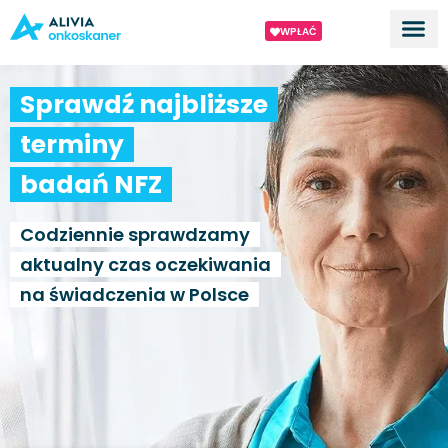
WPŁAĆ
Dla ek
O proj
Sprawdź najbliższe
terminy
badań NFZ
Codziennie sprawdzamy
aktualny czas oczekiwania
na świadczenia w Polsce