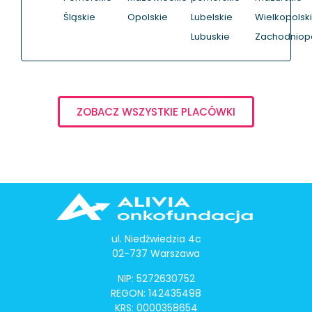
Śląskie
Opolskie
Lubelskie
Wielkopolsk
Lubuskie
Zachodniop
ZOBACZ WSZYSTKIE PLACÓWKI
ul. Niedźwiedzia 4c
02-737 Warszawa
NIP: 5272630752
REGON: 142435498
KRS: 0000358654