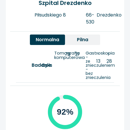
Szpital Drezdenko
Piłsudskiego 8
66-
Drezdenko
530
Normalna
Pilna
Tomografia
Gastroskopia
75
21
-
-
komputerowa
-
13
28
ze
Badanie
Opis
znieczuleniem
-
bez
znieczulenia
92%