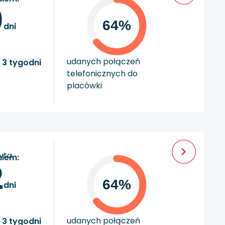
0
64%
dni
udanych połączeń
 3 tygodni
telefonicznych do
placówki
zyta
niem:
2
64%
dni
udanych połączeń
 3 tygodni