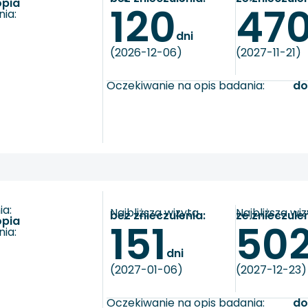
opia
120
47
ia:
dni
(2026-12-06)
(2027-11-21)
Oczekiwanie na opis badania:
do
a:
Najbliższa wizyta
Najbliższa wi
bez znieczulenia:
ze znieczule
opia
151
50
ia:
dni
(2027-01-06)
(2027-12-23)
Oczekiwanie na opis badania:
do