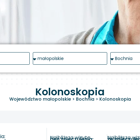
Kolonoskopia
Województwo małopolskie
>
Bochnia
>
Kolonoskopia
a:
Najbliższa wizyta
Najbliższa wi
bez znieczulenia:
ze znieczule