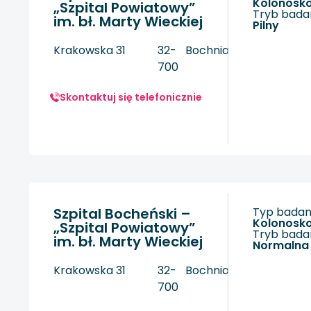
kolonosk
„Szpital Powiatowy”
Tryb badan
im. bł. Marty Wieckiej
Pilny
Krakowska 31
32-
Bochnia
700
Skontaktuj się telefonicznie
Szpital Bocheński –
Typ badani
kolonosk
„Szpital Powiatowy”
Tryb badan
im. bł. Marty Wieckiej
Normalna
Krakowska 31
32-
Bochnia
700