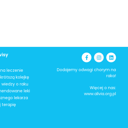
wisy
Dodajemy odwagi chorym na
i na leczenie
raka!
krótszą kolejkę
 wiedzy o raku
Więcej o nas:
mendowane leki
www.alivia.org.pl
aznego lekarza
j terapię