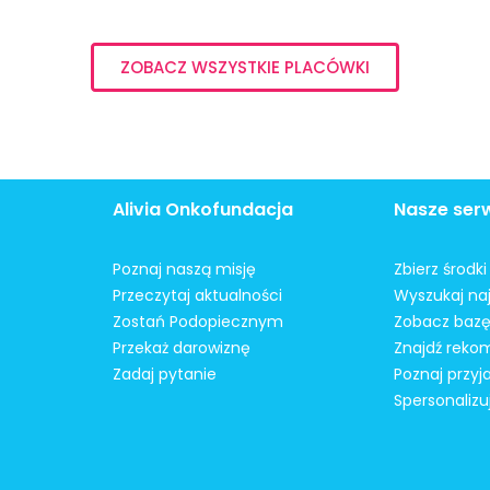
ZOBACZ WSZYSTKIE PLACÓWKI
Alivia Onkofundacja
Nasze ser
Poznaj naszą misję
Zbierz środk
Przeczytaj aktualności
Wyszukaj naj
Zostań Podopiecznym
Zobacz bazę
Przekaż darowiznę
Znajdź reko
Zadaj pytanie
Poznaj przyj
Spersonalizu