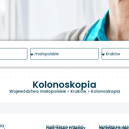
Kolonoskopia
Województwo małopolskie
>
Kraków
>
Kolonoskopia
a:
Najbliższa wizyta
Najbliższa wi
bez znieczulenia:
ze znieczule