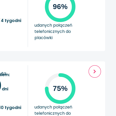
96%
 4 tygodni
udanych połączeń
telefonicznych do
placówki
zyta
niem:
0
75%
dni
udanych połączeń
10 tygodni
telefonicznych do