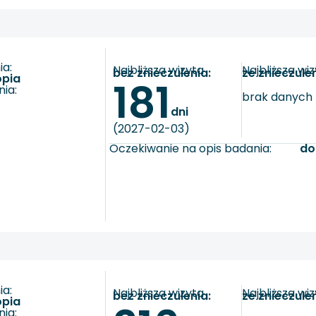
a:
Najbliższa wizyta
Najbliższa wi
bez znieczulenia:
ze znieczule
opia
181
ia:
brak danych
dni
(2027-02-03)
Oczekiwanie na opis badania:
do
a:
Najbliższa wizyta
Najbliższa wi
bez znieczulenia:
ze znieczule
opia
ia: