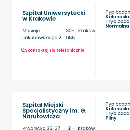
Szpital Uniwersytecki
Typ badani
kolonosk
w Krakowie
Tryb badan
Normalna
Macieja
30-
Kraków
Jakubowskiego 2
688
Skontaktuj się telefonicznie
Szpital Miejski
Typ badani
kolonosk
Specjalistyczny im. G.
Tryb badan
Narutowicza
Pilny
Prądnicka 35-37
31-
Kraków