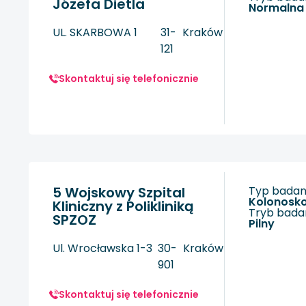
Józefa Dietla
Normalna
UL. SKARBOWA 1
31-
Kraków
121
Skontaktuj się telefonicznie
5 Wojskowy Szpital
Typ badani
kolonosk
Kliniczny z Polikliniką
Tryb badan
SPZOZ
Pilny
Ul. Wrocławska 1-3
30-
Kraków
901
Skontaktuj się telefonicznie