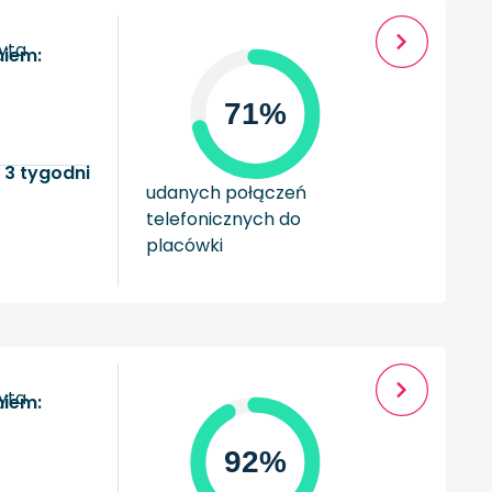
zyta
niem:
71%
 3 tygodni
udanych połączeń
telefonicznych do
placówki
zyta
niem:
92%