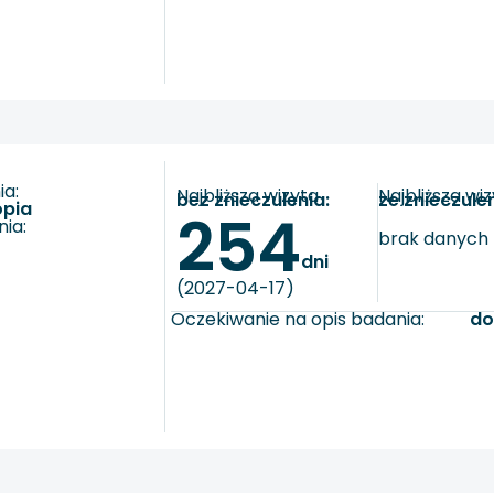
a:
Najbliższa wizyta
Najbliższa wi
bez znieczulenia:
ze znieczule
opia
254
ia:
brak danych
dni
(2027-04-17)
Oczekiwanie na opis badania:
do