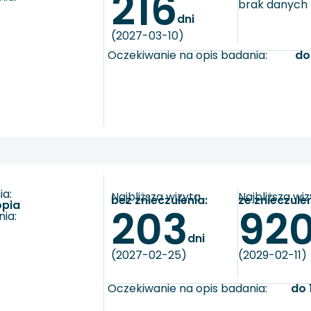
216
brak danych
dni
(2027-03-10)
Oczekiwanie na opis badania:
do
a:
Najbliższa wizyta
Najbliższa wi
bez znieczulenia:
ze znieczule
opia
203
92
ia:
dni
(2027-02-25)
(2029-02-11)
Oczekiwanie na opis badania:
do 