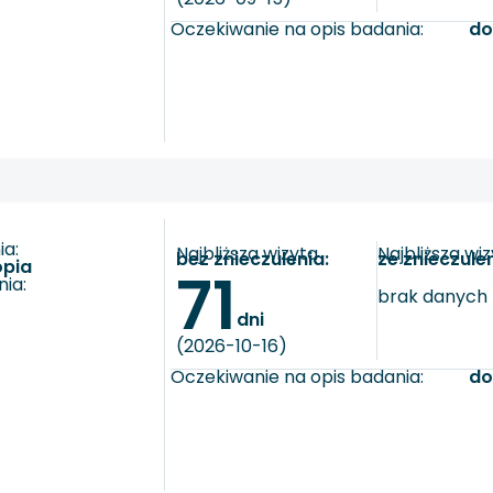
Oczekiwanie na opis badania:
do
a:
Najbliższa wizyta
Najbliższa wi
bez znieczulenia:
ze znieczule
opia
71
ia:
brak danych
dni
(2026-10-16)
Oczekiwanie na opis badania:
do