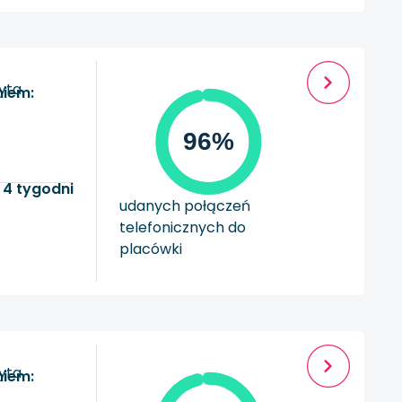
zyta
niem:
96%
 4 tygodni
udanych połączeń
telefonicznych do
placówki
zyta
niem: