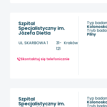
Szpital
Typ badani
kolonosk
Specjalistyczny im.
Tryb badan
Józefa Dietla
Pilny
UL. SKARBOWA 1
31-
Kraków
121
Skontaktuj się telefonicznie
Szpital
Typ badani
kolonosk
Specjalistyczny im.
Tryb badan