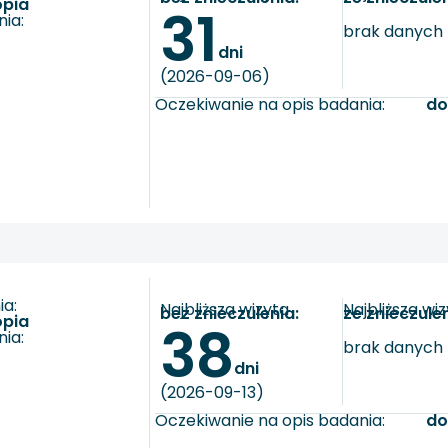
opia
31
ia:
brak danych
dni
(2026-09-06)
Oczekiwanie na opis badania:
do
a:
Najbliższa wizyta
Najbliższa wi
bez znieczulenia:
ze znieczule
opia
38
ia:
brak danych
dni
(2026-09-13)
Oczekiwanie na opis badania:
do