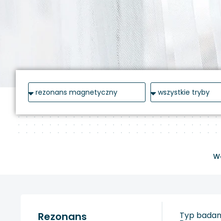
W
Rezonans
Typ badani