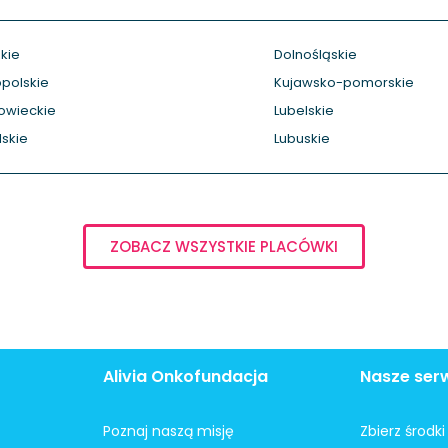
kie
Dolnośląskie
polskie
Kujawsko-pomorskie
owieckie
Lubelskie
skie
Lubuskie
ZOBACZ WSZYSTKIE PLACÓWKI
Alivia Onkofundacja
Nasze ser
Poznaj naszą misję
Zbierz środk