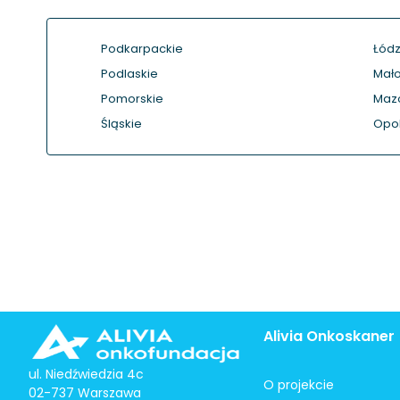
Podkarpackie
Łódz
Podlaskie
Mało
Pomorskie
Maz
Śląskie
Opol
Alivia Onkoskaner
ul. Niedźwiedzia 4c
O projekcie
02-737 Warszawa