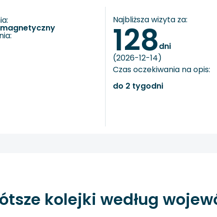
Najbliższa wizyta za:
a:
128
s magnetyczny
ia:
dni
(2026-12-14)
Czas oczekiwania na opis:
do 2 tygodni
ótsze kolejki według woje