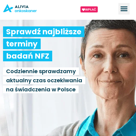
WPŁAĆ
Sprawdź najbliższe
terminy
badań NFZ
Codziennie sprawdzamy
aktualny czas oczekiwania
na świadczenia w Polsce