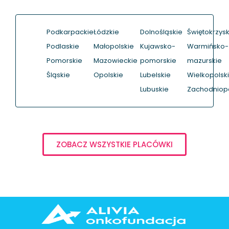
Podkarpackie
Łódzkie
Dolnośląskie
Świętokrzysk
Podlaskie
Małopolskie
Kujawsko-
Warmińsko-
Pomorskie
Mazowieckie
pomorskie
mazurskie
Śląskie
Opolskie
Lubelskie
Wielkopolsk
Lubuskie
Zachodniop
ZOBACZ WSZYSTKIE PLACÓWKI