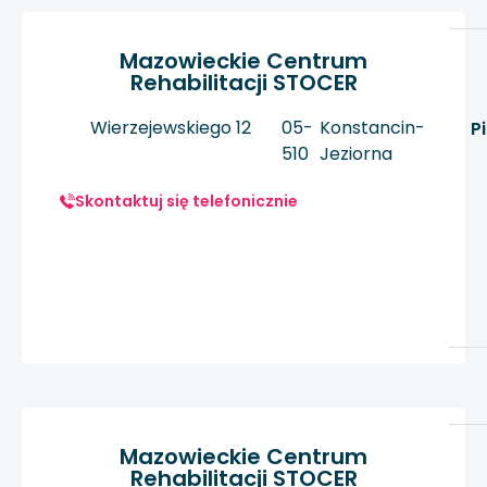
Mazowieckie Centrum
Rehabilitacji STOCER
Wierzejewskiego 12
05-
Konstancin-
P
510
Jeziorna
Skontaktuj się telefonicznie
Mazowieckie Centrum
Rehabilitacji STOCER