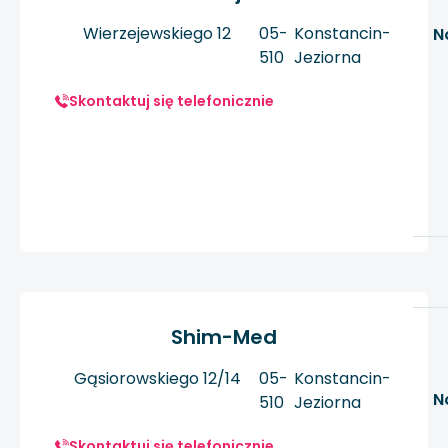
Wierzejewskiego 12
05-
Konstancin-
N
510
Jeziorna
Skontaktuj się telefonicznie
Shim-Med
Gąsiorowskiego 12/14
05-
Konstancin-
N
510
Jeziorna
Skontaktuj się telefonicznie