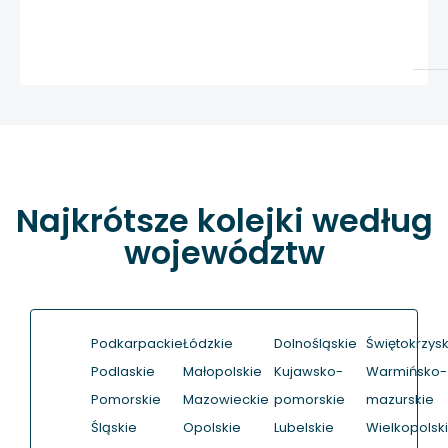
Najkrótsze kolejki według
województw
Podkarpackie
Łódzkie
Dolnośląskie
Świętokrzysk
Podlaskie
Małopolskie
Kujawsko-
Warmińsko-
Pomorskie
Mazowieckie
pomorskie
mazurskie
Śląskie
Opolskie
Lubelskie
Wielkopolsk