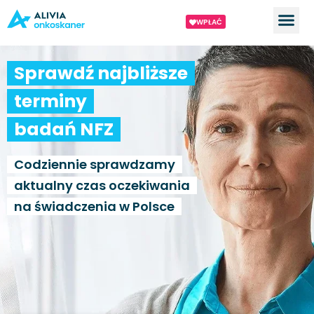
WPŁAĆ
Sprawdź najbliższe
terminy
badań NFZ
Codziennie sprawdzamy
aktualny czas oczekiwania
na świadczenia w Polsce