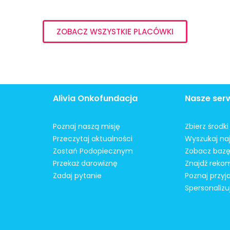
ZOBACZ WSZYSTKIE PLACÓWKI
Alivia Onkofundacja
Nasze ser
Poznaj naszą misję
Zbierz środk
Przeczytaj aktualności
Wyszukaj naj
Zostań Podopiecznym
Zobacz bazę
Przekaż darowiznę
Znajdź reko
Zadaj pytanie
Poznaj przyj
Spersonalizu