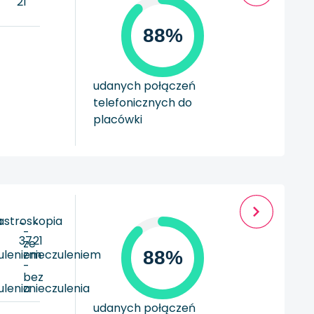
21
88%
udanych połączeń
telefonicznych do
placówki
a
astroskopia
-
-
-
37
21
ze
uleniem
znieczuleniem
88%
-
bez
ulenia
znieczulenia
udanych połączeń