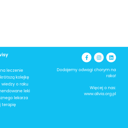
wisy
Dodajemy odwagi chorym na
i na leczenie
raka!
krótszą kolejkę
 wiedzy o raku
Więcej o nas:
mendowane leki
www.alivia.org.pl
aznego lekarza
j terapię