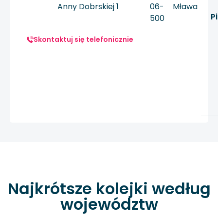
Anny Dobrskiej 1
06-
Mława
P
500
Skontaktuj się telefonicznie
Najkrótsze kolejki według
województw