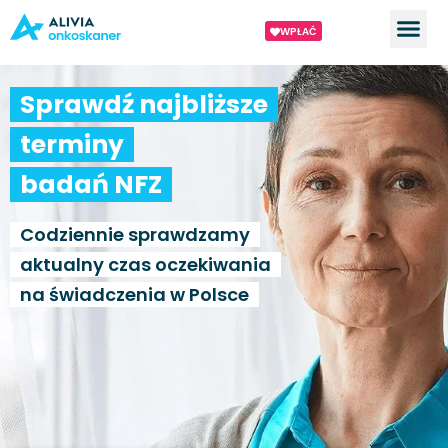
WPŁAĆ
Sprawdź najbliższe
terminy
badań NFZ
Codziennie sprawdzamy
aktualny czas oczekiwania
na świadczenia w Polsce