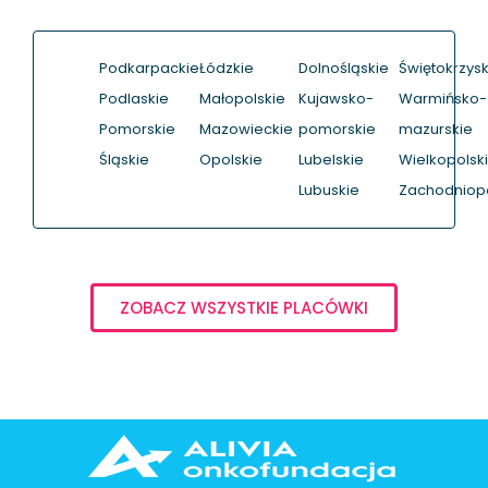
Podkarpackie
Łódzkie
Dolnośląskie
Świętokrzysk
Podlaskie
Małopolskie
Kujawsko-
Warmińsko-
Pomorskie
Mazowieckie
pomorskie
mazurskie
Śląskie
Opolskie
Lubelskie
Wielkopolsk
Lubuskie
Zachodniop
ZOBACZ WSZYSTKIE PLACÓWKI