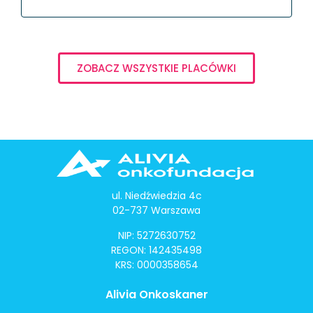
ZOBACZ WSZYSTKIE PLACÓWKI
ul. Niedźwiedzia 4c
02-737 Warszawa
NIP: 5272630752
REGON: 142435498
KRS: 0000358654
Alivia Onkoskaner