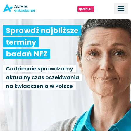
WPŁAĆ
Dla ek
O proj
Sprawdź najbliższe
terminy
badań NFZ
Codziennie sprawdzamy
aktualny czas oczekiwania
na świadczenia w Polsce