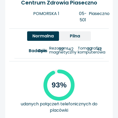
Centrum Zdrowia Piaseczno
POMORSKA 1
05-
Piaseczno
501
Normalna
Pilna
Rezonans
Tomografia
92
42
37
42
Badanie
Opis
magnetyczny
komputerowa
93%
udanych połączeń telefonicznych do
placówki