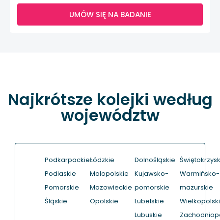
UMÓW SIĘ NA BADANIE
Najkrótsze kolejki według
województw
Podkarpackie
Łódzkie
Dolnośląskie
Świętokrzysk
Podlaskie
Małopolskie
Kujawsko-
Warmińsko-
Pomorskie
Mazowieckie
pomorskie
mazurskie
Śląskie
Opolskie
Lubelskie
Wielkopolsk
Lubuskie
Zachodniop