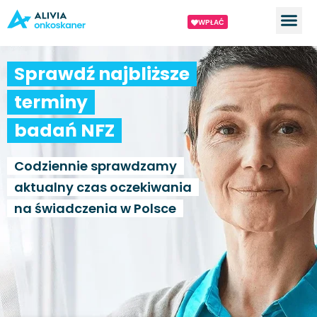
WPŁAĆ
Sprawdź najbliższe
terminy
badań NFZ
Codziennie sprawdzamy
aktualny czas oczekiwania
na świadczenia w Polsce