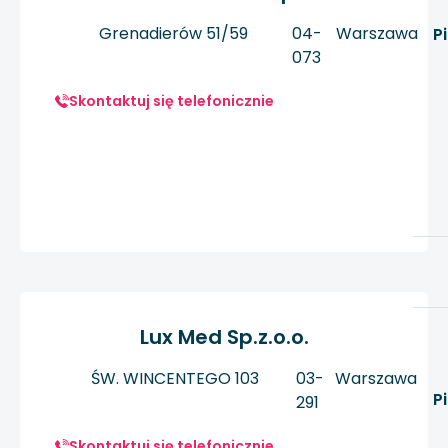
Grenadierów 51/59
04-
Warszawa
P
073
Skontaktuj się telefonicznie
Lux Med Sp.z.o.o.
ŚW. WINCENTEGO 103
03-
Warszawa
P
291
Skontaktuj się telefonicznie