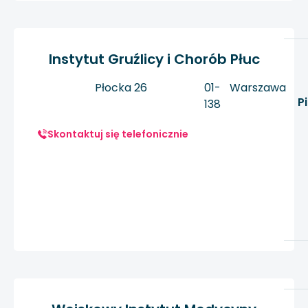
Instytut Gruźlicy i Chorób Płuc
Płocka 26
01-
Warszawa
P
138
Skontaktuj się telefonicznie