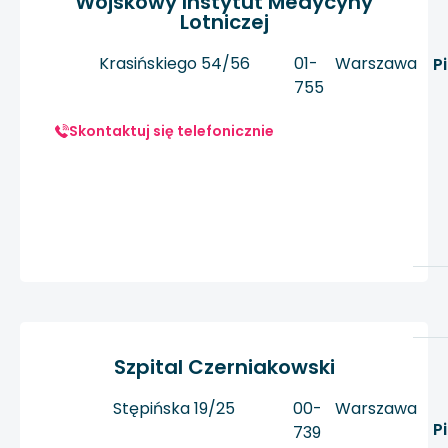
Wojskowy Instytut Medycyny
Lotniczej
Krasińskiego 54/56
01-
Warszawa
P
755
Skontaktuj się telefonicznie
Szpital Czerniakowski
Stępińska 19/25
00-
Warszawa
P
739