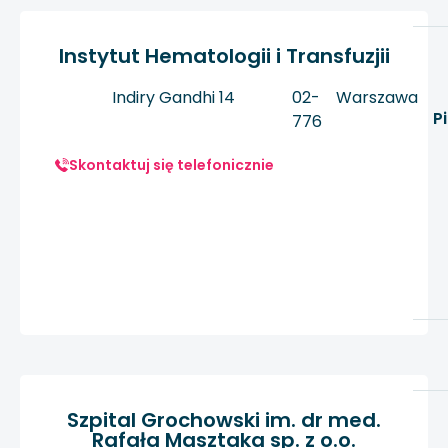
Instytut Hematologii i Transfuzjii
Indiry Gandhi 14
02-
Warszawa
P
776
Skontaktuj się telefonicznie
Szpital Grochowski im. dr med.
Rafała Masztaka sp. z o.o.