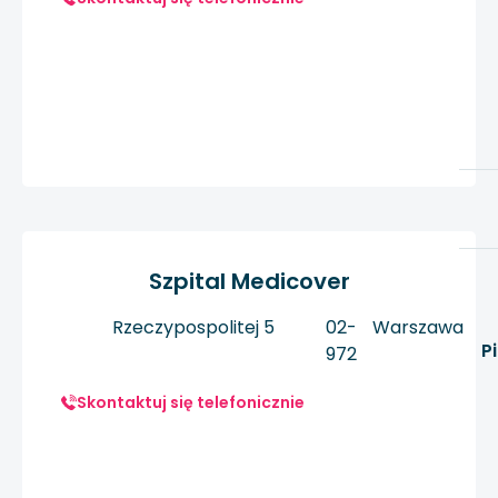
Szpital Medicover
Rzeczypospolitej 5
02-
Warszawa
P
972
Skontaktuj się telefonicznie