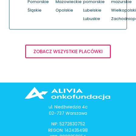
Pomorskie
Mazowieckie
pomorskie
mazurskie
Śląskie
Opolskie
Lubelskie
Wielkopolsk
Lubuskie
Zachodniop
ZOBACZ WSZYSTKIE PLACÓWKI
ul. Niedźwiedzia 4c
02-737 Warszawa
NIP: 5272630752
REGON: 142435498