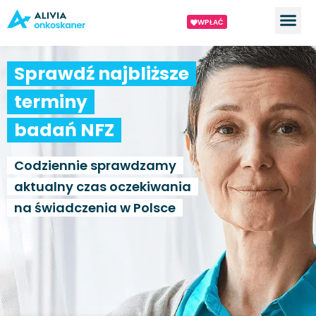
WPŁAĆ
Sprawdź najbliższe
terminy
badań NFZ
Codziennie sprawdzamy
aktualny czas oczekiwania
na świadczenia w Polsce