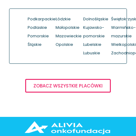
Podkarpackie
Łódzkie
Dolnośląskie
Świętokrzysk
Podlaskie
Małopolskie
Kujawsko-
Warmińsko-
Pomorskie
Mazowieckie
pomorskie
mazurskie
Śląskie
Opolskie
Lubelskie
Wielkopolsk
Lubuskie
Zachodniop
ZOBACZ WSZYSTKIE PLACÓWKI