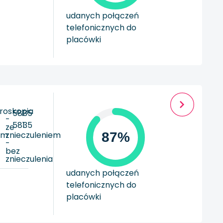
udanych połączeń
telefonicznych do
placówki
roskopia
581
35
-
581
35
ze
em
znieczuleniem
87%
-
bez
a
znieczulenia
udanych połączeń
telefonicznych do
placówki