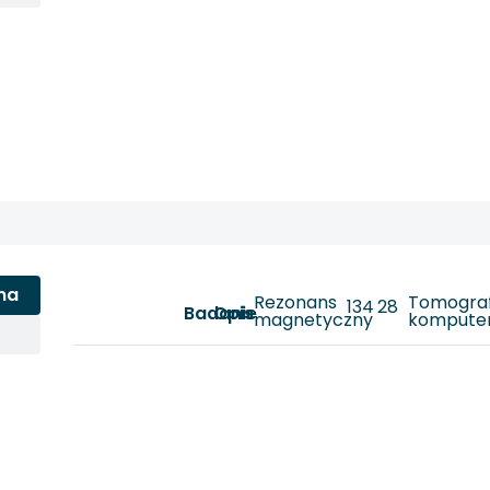
na
Rezonans
Tomograf
134
28
Badanie
Opis
magnetyczny
kompute