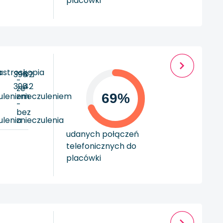
placówki
a
astroskopia
396
42
-
396
42
ze
uleniem
znieczuleniem
69%
-
bez
ulenia
znieczulenia
udanych połączeń
telefonicznych do
placówki