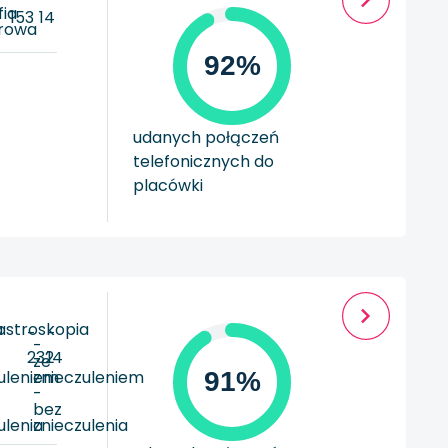
ia
153
14
rowa
92%
udanych połączeń
telefonicznych do
placówki
a
astroskopia
-
-
-
232
14
ze
uleniem
znieczuleniem
91%
-
bez
ulenia
znieczulenia