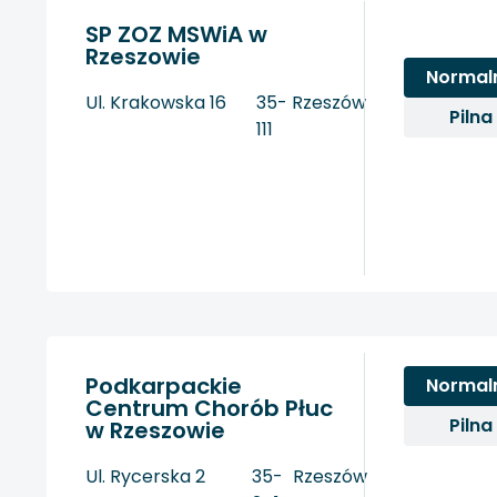
SP ZOZ MSWiA w
Rzeszowie
Normal
Ul. Krakowska 16
35-
Rzeszów
Pilna
111
Podkarpackie
Normal
Centrum Chorób Płuc
Pilna
w Rzeszowie
Ul. Rycerska 2
35-
Rzeszów