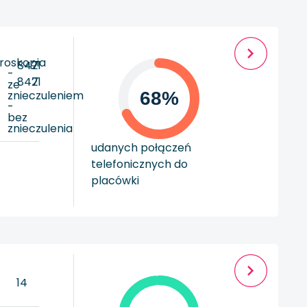
roskopia
847
21
-
847
21
ze
znieczuleniem
68%
-
bez
znieczulenia
udanych połączeń
telefonicznych do
placówki
0
14