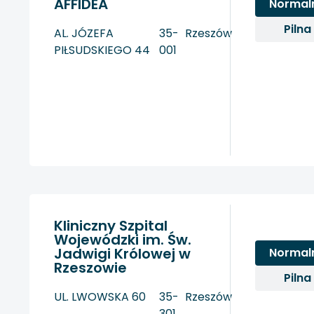
AFFIDEA
Normal
Pilna
AL. JÓZEFA
35-
Rzeszów
PIŁSUDSKIEGO 44
001
Kliniczny Szpital
Wojewódzki im. Św.
Jadwigi Królowej w
Normal
Rzeszowie
Pilna
UL. LWOWSKA 60
35-
Rzeszów
301