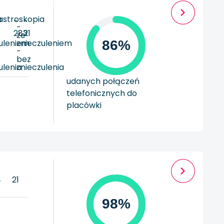
a
astroskopia
-
-
-
283
21
ze
uleniem
znieczuleniem
86%
-
bez
ulenia
znieczulenia
udanych połączeń
telefonicznych do
placówki
4
21
98%