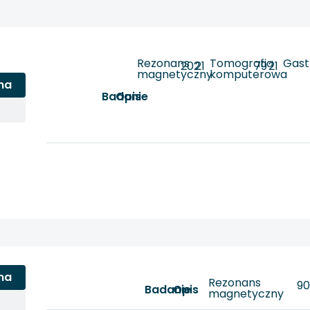
Rezonans
Tomografia
Gast
202
21
79
21
magnetyczny
komputerowa
na
Badanie
Opis
na
Rezonans
9
Badanie
Opis
magnetyczny