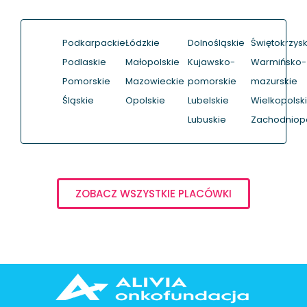
Podkarpackie
Łódzkie
Dolnośląskie
Świętokrzysk
Podlaskie
Małopolskie
Kujawsko-
Warmińsko-
Pomorskie
Mazowieckie
pomorskie
mazurskie
Śląskie
Opolskie
Lubelskie
Wielkopolsk
Lubuskie
Zachodniop
ZOBACZ WSZYSTKIE PLACÓWKI