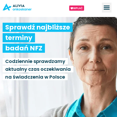
WPŁAĆ
Sprawdź najbliższe
terminy
badań NFZ
Codziennie sprawdzamy
aktualny czas oczekiwania
na świadczenia w Polsce