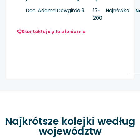
Doc. Adama Dowgirda 9
17-
Hajnówka
N
200
Skontaktuj się telefonicznie
Najkrótsze kolejki według
województw