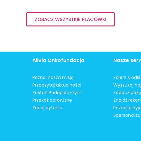
ZOBACZ WSZYSTKIE PLACÓWKI
Alivia Onkofundacja
Nasze ser
Poznaj naszą misję
Zbierz środk
Przeczytaj aktualności
Wyszukaj naj
Zostań Podopiecznym
Zobacz bazę
Przekaż darowiznę
Znajdź reko
Zadaj pytanie
Poznaj przyj
Spersonalizu