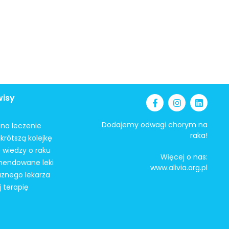
wisy
Dodajemy odwagi chorym na
i na leczenie
raka!
krótszą kolejkę
 wiedzy o raku
Więcej o nas:
mendowane leki
www.alivia.org.pl
aznego lekarza
j terapię