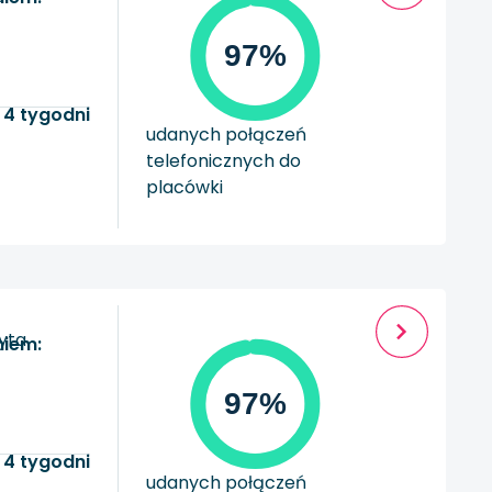
97%
 4 tygodni
udanych połączeń
telefonicznych do
placówki
zyta
niem:
97%
 4 tygodni
udanych połączeń