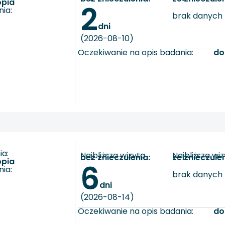
opia
2
ia:
brak danych
dni
(2026-08-10)
Oczekiwanie na opis badania:
do
a:
Najbliższa wizyta
Najbliższa wi
bez znieczulenia:
ze znieczule
opia
6
ia:
brak danych
dni
(2026-08-14)
Oczekiwanie na opis badania:
do