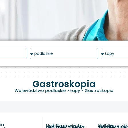
Gastroskopia
Województwo podlaskie
>
Łapy
>
Gastroskopia
a:
Najbliższa wizyta
Najbliższa wi
bez znieczulenia:
ze znieczule