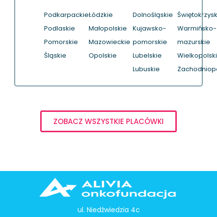
Podkarpackie
Łódzkie
Dolnośląskie
Świętokrzysk
Podlaskie
Małopolskie
Kujawsko-
Warmińsko-
Pomorskie
Mazowieckie
pomorskie
mazurskie
Śląskie
Opolskie
Lubelskie
Wielkopolsk
Lubuskie
Zachodniop
ZOBACZ WSZYSTKIE PLACÓWKI
ul. Niedźwiedzia 4c