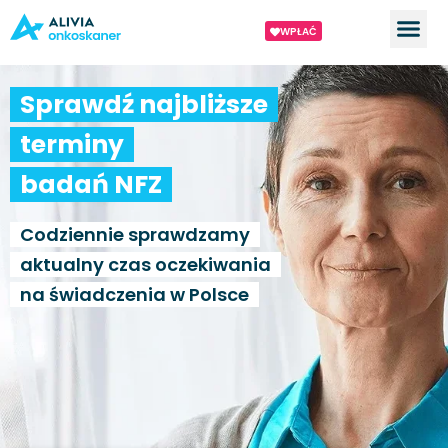
WPŁAĆ
Sprawdź najbliższe
terminy
badań NFZ
Codziennie sprawdzamy
aktualny czas oczekiwania
na świadczenia w Polsce