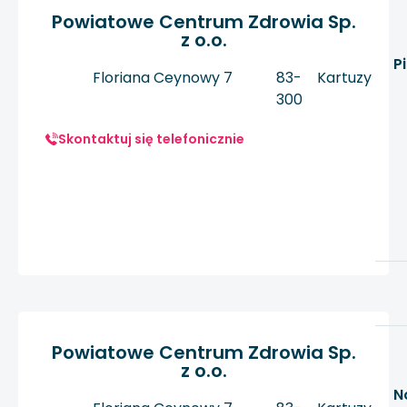
Powiatowe Centrum Zdrowia Sp.
z o.o.
P
Floriana Ceynowy 7
83-
Kartuzy
300
Skontaktuj się telefonicznie
Powiatowe Centrum Zdrowia Sp.
z o.o.
N