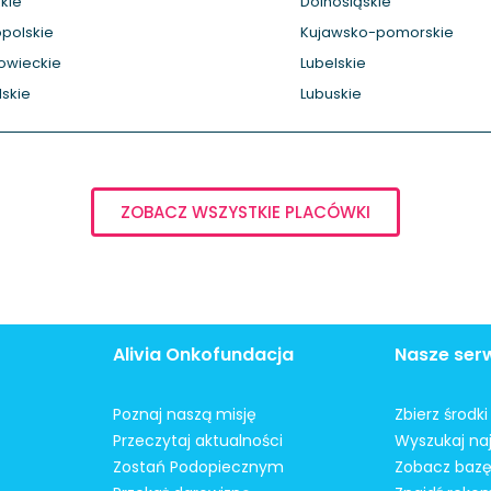
kie
Dolnośląskie
polskie
Kujawsko-pomorskie
owieckie
Lubelskie
skie
Lubuskie
ZOBACZ WSZYSTKIE PLACÓWKI
Alivia Onkofundacja
Nasze ser
Poznaj naszą misję
Zbierz środk
Przeczytaj aktualności
Wyszukaj naj
Zostań Podopiecznym
Zobacz bazę