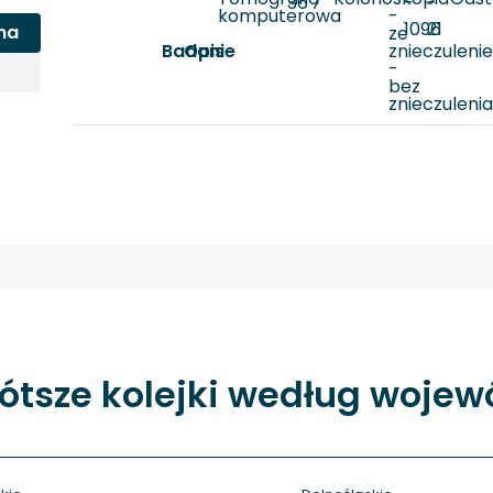
36
7
-
-
komputerowa
-
1096
21
na
ze
Badanie
Opis
znieczuleni
-
bez
znieczuleni
ótsze kolejki według woje