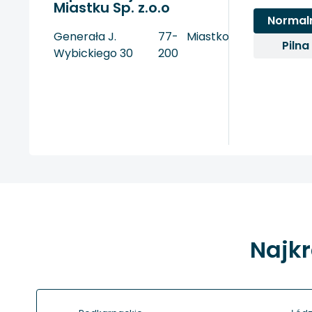
Miastku Sp. z.o.o
Normal
Generała J.
77-
Miastko
Pilna
Wybickiego 30
200
Najkr