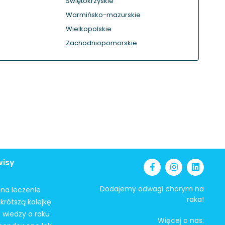
Świętokrzyskie
Warmińsko-mazurskie
Wielkopolskie
Zachodniopomorskie
wisy
Dodajemy odwagi chorym na
i na leczenie
raka!
krótszą kolejkę
 wiedzy o raku
Więcej o nas: