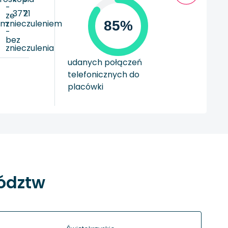
-
-
-
377
21
ze
em
znieczuleniem
85%
-
bez
a
znieczulenia
udanych połączeń
telefonicznych do
placówki
wództw