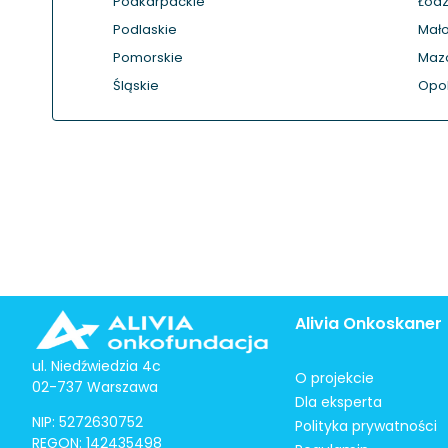
Podkarpackie
Łódz
Podlaskie
Mało
Pomorskie
Maz
Śląskie
Opol
Alivia Onkoskaner
ul. Niedźwiedzia 4c
O projekcie
02-737 Warszawa
Dla eksperta
NIP: 5272630752
Polityka prywatności
REGON: 142435498