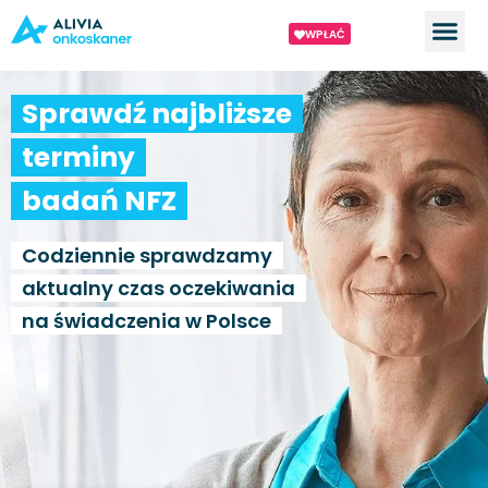
WPŁAĆ
Sprawdź najbliższe
terminy
badań NFZ
Codziennie sprawdzamy
aktualny czas oczekiwania
na świadczenia w Polsce