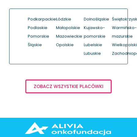
Podkarpackie
Łódzkie
Dolnośląskie
Świętokrzysk
Podlaskie
Małopolskie
Kujawsko-
Warmińsko-
Pomorskie
Mazowieckie
pomorskie
mazurskie
Śląskie
Opolskie
Lubelskie
Wielkopolsk
Lubuskie
Zachodniop
ZOBACZ WSZYSTKIE PLACÓWKI