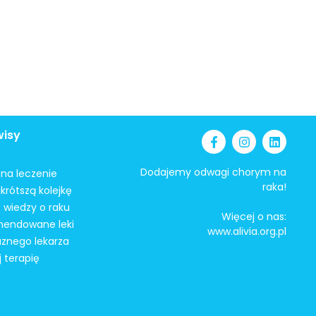
wisy
Dodajemy odwagi chorym na
i na leczenie
raka!
krótszą kolejkę
 wiedzy o raku
Więcej o nas:
mendowane leki
www.alivia.org.pl
aznego lekarza
j terapię