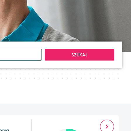
SZUKAJ
opia