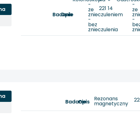
-
-
-
-
221
14
na
ze
ze
Badanie
Opis
znieczuleniem
zn
-
-
bez
be
znieczulenia
zni
na
Rezonans
22
Badanie
Opis
magnetyczny