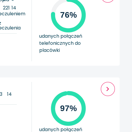
-
-
221
14
ieczuleniem
76%
z
eczulenia
udanych połączeń
telefonicznych do
placówki
3
14
97%
udanych połączeń