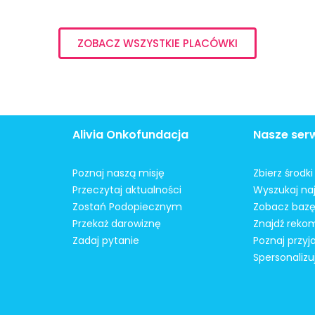
ZOBACZ WSZYSTKIE PLACÓWKI
Alivia Onkofundacja
Nasze ser
Poznaj naszą misję
Zbierz środk
Przeczytaj aktualności
Wyszukaj naj
Zostań Podopiecznym
Zobacz bazę
Przekaż darowiznę
Znajdź reko
Zadaj pytanie
Poznaj przyj
Spersonalizu