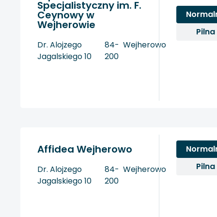
Specjalistyczny im. F.
Ceynowy w
Normal
Wejherowie
Pilna
Dr. Alojzego
84-
Wejherowo
Jagalskiego 10
200
Affidea Wejherowo
Normal
Pilna
Dr. Alojzego
84-
Wejherowo
Jagalskiego 10
200