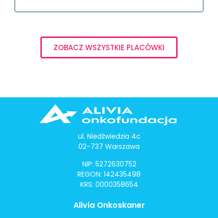
ZOBACZ WSZYSTKIE PLACÓWKI
ul. Niedźwiedzia 4c
02-737 Warszawa
NIP: 5272630752
REGON: 142435498
KRS: 0000358654
Alivia Onkoskaner