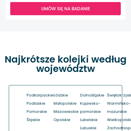
UMÓW SIĘ NA BADANIE
Najkrótsze kolejki według
województw
Podkarpackie
Łódzkie
Dolnośląskie
Świętokrzysk
Podlaskie
Małopolskie
Kujawsko-
Warmińsko-
Pomorskie
Mazowieckie
pomorskie
mazurskie
Śląskie
Opolskie
Lubelskie
Wielkopolsk
Lubuskie
Zachodniop