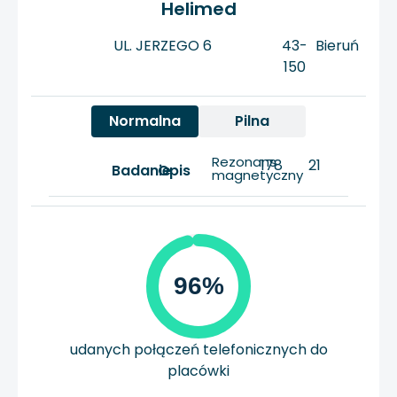
Helimed
UL. JERZEGO 6
43-
Bieruń
150
Normalna
Pilna
Rezonans
178
21
Badanie
Opis
magnetyczny
96%
udanych połączeń telefonicznych do
placówki