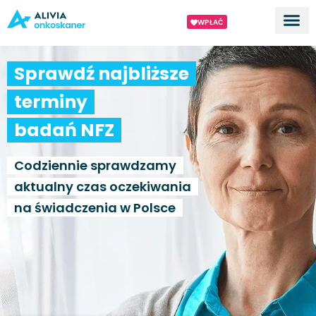
WPŁAĆ
Dla ek
O proj
Sprawdź najbliższe
terminy
badań NFZ
Codziennie sprawdzamy
aktualny czas oczekiwania
na świadczenia w Polsce