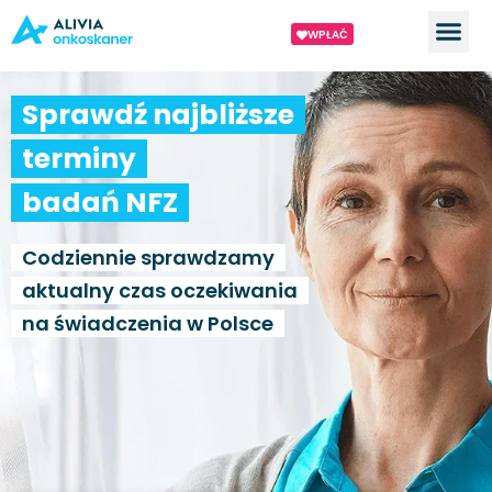
WPŁAĆ
Sprawdź najbliższe
terminy
badań NFZ
Codziennie sprawdzamy
aktualny czas oczekiwania
na świadczenia w Polsce