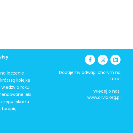
wisy
Dodajemy odwagi chorym na
i na leczenie
raka!
krótszą kolejkę
 wiedzy o raku
Więcej o nas:
mendowane leki
www.alivia.org.pl
aznego lekarza
j terapię