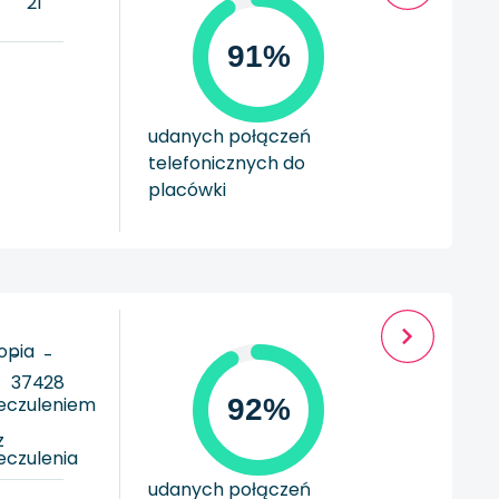
21
91%
udanych połączeń
telefonicznych do
placówki
opia
-
-
374
28
ieczuleniem
92%
z
eczulenia
udanych połączeń