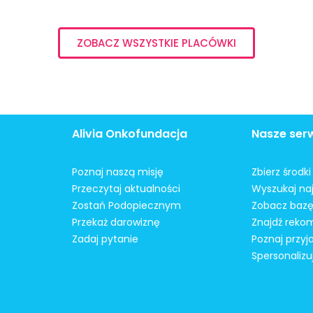
ZOBACZ WSZYSTKIE PLACÓWKI
Alivia Onkofundacja
Nasze ser
Poznaj naszą misję
Zbierz środk
Przeczytaj aktualności
Wyszukaj naj
Zostań Podopiecznym
Zobacz bazę
Przekaż darowiznę
Znajdź reko
Zadaj pytanie
Poznaj przyj
Spersonalizu