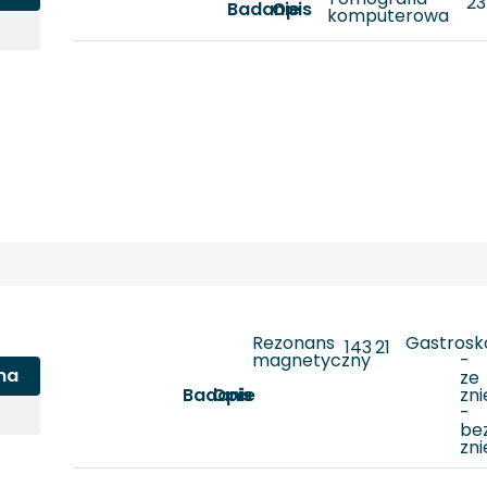
23
Badanie
Opis
komputerowa
Rezonans
Gastrosk
143
21
magnetyczny
-
na
ze
Badanie
Opis
zn
-
be
zni