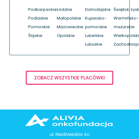
Podkarpackie
Łódzkie
Dolnośląskie
Świętokrzysk
Podlaskie
Małopolskie
Kujawsko-
Warmińsko-
Pomorskie
Mazowieckie
pomorskie
mazurskie
Śląskie
Opolskie
Lubelskie
Wielkopolsk
Lubuskie
Zachodniop
ZOBACZ WSZYSTKIE PLACÓWKI
ul. Niedźwiedzia 4c