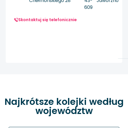
Chełmońskiego 28
43-
Jaworzno
609
Skontaktuj się telefonicznie
Najkrótsze kolejki według
województw