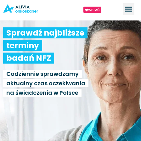
WPŁAĆ
Sprawdź najbliższe
terminy
badań NFZ
Codziennie sprawdzamy
aktualny czas oczekiwania
na świadczenia w Polsce