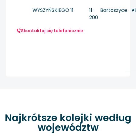
WYSZYŃSKIEGO 11
11-
Bartoszyce
P
200
Skontaktuj się telefonicznie
Najkrótsze kolejki według
województw