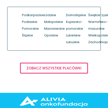
Podkarpackie
Łódzkie
Dolnośląskie
Świętokrzysk
Podlaskie
Małopolskie
Kujawsko-
Warmińsko-
Pomorskie
Mazowieckie
pomorskie
mazurskie
Śląskie
Opolskie
Lubelskie
Wielkopolsk
Lubuskie
Zachodniop
ZOBACZ WSZYSTKIE PLACÓWKI