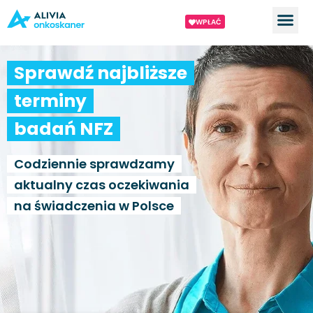
WPŁAĆ
Sprawdź najbliższe
terminy
badań NFZ
Codziennie sprawdzamy
aktualny czas oczekiwania
na świadczenia w Polsce