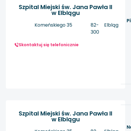
Szpital Miejski św. Jana Pawła II
w Elblągu
P
Komeńskiego 35
82-
Elbląg
300
Skontaktuj się telefonicznie
Szpital Miejski św. Jana Pawła II
w Elblągu
N