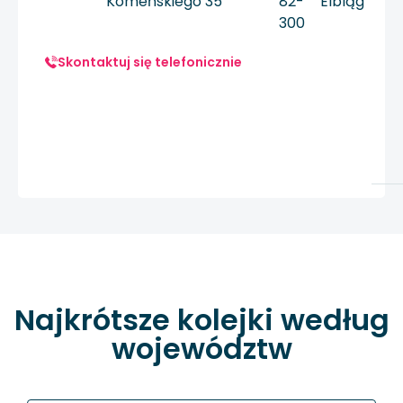
Komeńskiego 35
82-
Elbląg
300
Skontaktuj się telefonicznie
Najkrótsze kolejki według
województw