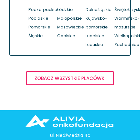
Podkarpackie
Łódzkie
Dolnośląskie
Świętokrzysk
Podlaskie
Małopolskie
Kujawsko-
Warmińsko-
Pomorskie
Mazowieckie
pomorskie
mazurskie
Śląskie
Opolskie
Lubelskie
Wielkopolsk
Lubuskie
Zachodniop
ZOBACZ WSZYSTKIE PLACÓWKI
ul. Niedźwiedzia 4c