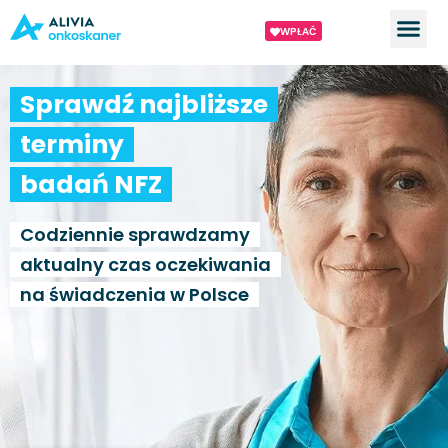
WPŁAĆ
Sprawdź najbliższe
terminy
badań NFZ
Codziennie sprawdzamy
aktualny czas oczekiwania
na świadczenia w Polsce