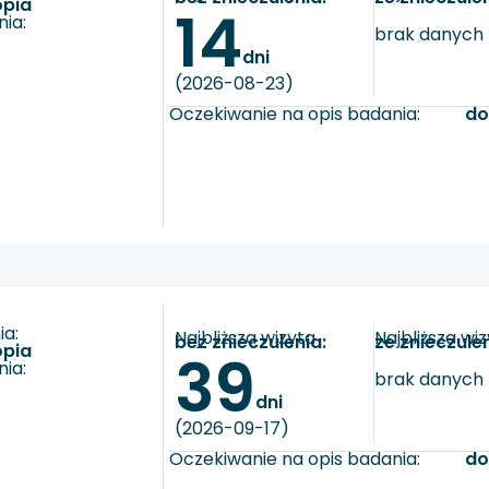
opia
14
ia:
brak danych
dni
(2026-08-23)
Oczekiwanie na opis badania:
do
a:
Najbliższa wizyta
Najbliższa wi
bez znieczulenia:
ze znieczule
opia
39
ia:
brak danych
dni
(2026-09-17)
Oczekiwanie na opis badania:
do