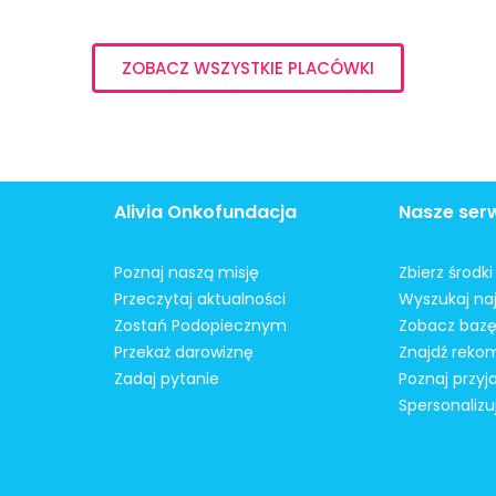
ZOBACZ WSZYSTKIE PLACÓWKI
Alivia Onkofundacja
Nasze ser
Poznaj naszą misję
Zbierz środk
Przeczytaj aktualności
Wyszukaj naj
Zostań Podopiecznym
Zobacz bazę
Przekaż darowiznę
Znajdź reko
Zadaj pytanie
Poznaj przyj
Spersonalizu