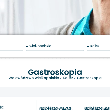
Gastroskopia
Województwo wielkopolskie
>
Kalisz
>
Gastroskopia
a:
Najbliższa wizyta
Najbliższa wi
bez znieczulenia:
ze znieczule