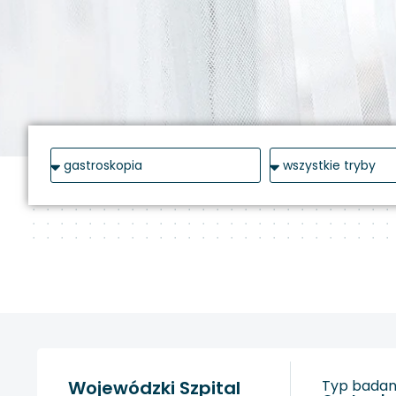
Wojewódzki Szpital
Typ badani