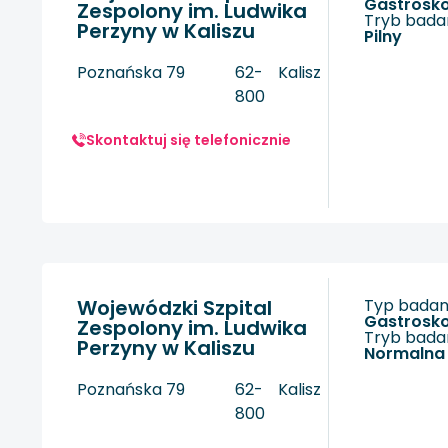
gastrosk
Zespolony im. Ludwika
Tryb badan
Perzyny w Kaliszu
Pilny
Poznańska 79
62-
Kalisz
800
Skontaktuj się telefonicznie
Wojewódzki Szpital
Typ badani
gastrosk
Zespolony im. Ludwika
Tryb badan
Perzyny w Kaliszu
Normalna
Poznańska 79
62-
Kalisz
800