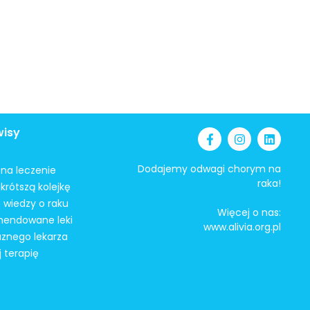
wisy
Dodajemy odwagi chorym na
i na leczenie
raka!
krótszą kolejkę
 wiedzy o raku
Więcej o nas:
mendowane leki
www.alivia.org.pl
aznego lekarza
j terapię