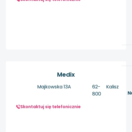
Medix
Majkowska 13A
62-
Kalisz
N
800
Skontaktuj się telefonicznie