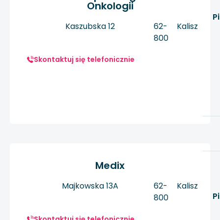
Onkologii
P
Kaszubska 12
62-
Kalisz
800
Skontaktuj się telefonicznie
Medix
Majkowska 13A
62-
Kalisz
P
800
Skontaktuj się telefonicznie