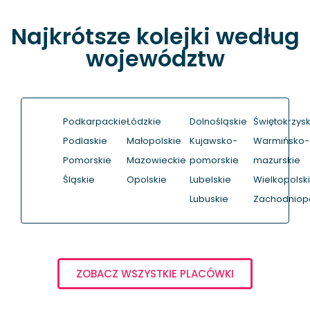
Najkrótsze kolejki według
województw
Podkarpackie
Łódzkie
Dolnośląskie
Świętokrzysk
Podlaskie
Małopolskie
Kujawsko-
Warmińsko-
Pomorskie
Mazowieckie
pomorskie
mazurskie
Śląskie
Opolskie
Lubelskie
Wielkopolsk
Lubuskie
Zachodniop
ZOBACZ WSZYSTKIE PLACÓWKI