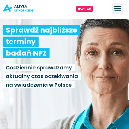
WPŁAĆ
Sprawdź najbliższe
terminy
badań NFZ
Codziennie sprawdzamy
aktualny czas oczekiwania
na świadczenia w Polsce