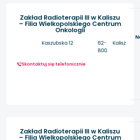
Zakład Radioterapii III w Kaliszu
– Filia Wielkopolskiego Centrum
Onkologii
N
Kaszubska 12
62-
Kalisz
800
Skontaktuj się telefonicznie
Zakład Radioterapii III w Kaliszu
– Filia Wielkopolskiego Centrum