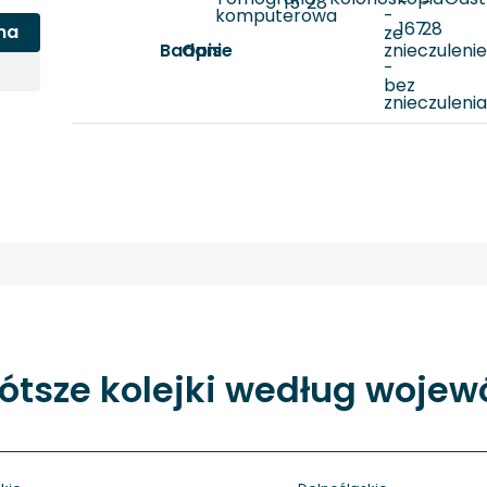
15
28
-
-
komputerowa
-
167
28
na
ze
Badanie
Opis
znieczuleni
-
bez
znieczuleni
ótsze kolejki według woje