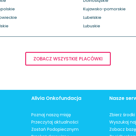
kie
Dolnośląskie
polskie
Kujawsko-pomorskie
owieckie
Lubelskie
skie
Lubuskie
ZOBACZ WSZYSTKIE PLACÓWKI
Alivia Onkofundacja
Nasze ser
Poznaj naszą misję
Zbierz środk
Przeczytaj aktualności
Wyszukaj naj
Zostań Podopiecznym
Zobacz bazę