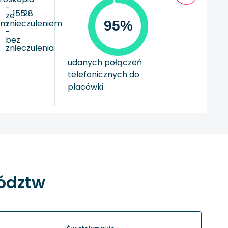
-
-
-
155
28
ze
em
znieczuleniem
95%
-
bez
a
znieczulenia
udanych połączeń
telefonicznych do
placówki
wództw