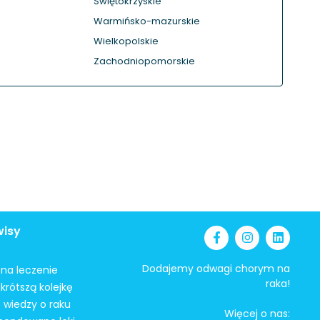
Świętokrzyskie
Warmińsko-mazurskie
Wielkopolskie
Zachodniopomorskie
wisy
Dodajemy odwagi chorym na
i na leczenie
raka!
krótszą kolejkę
 wiedzy o raku
Więcej o nas: