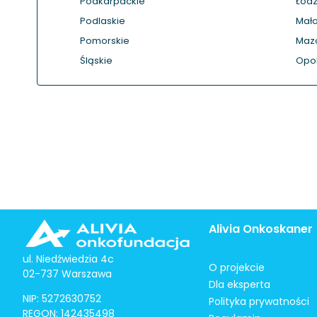
Podkarpackie
Łódz
Podlaskie
Mało
Pomorskie
Maz
Śląskie
Opol
Alivia Onkoskaner
ul. Niedźwiedzia 4c
O projekcie
02-737 Warszawa
Dla eksperta
NIP: 5272630752
Polityka prywatności
REGON: 142435498