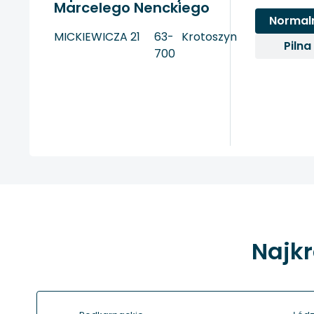
Marcelego Nenckiego
Normal
MICKIEWICZA 21
63-
Krotoszyn
Pilna
700
Najkr