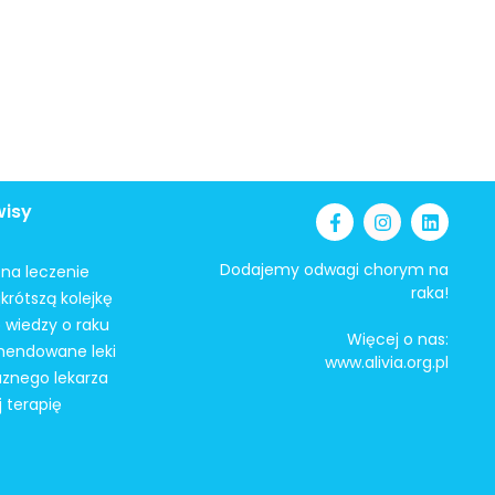
wisy
Dodajemy odwagi chorym na
i na leczenie
raka!
krótszą kolejkę
 wiedzy o raku
Więcej o nas:
mendowane leki
www.alivia.org.pl
aznego lekarza
j terapię