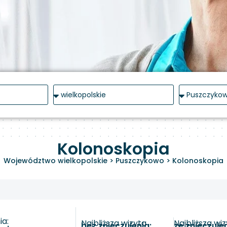
Kolonoskopia
Województwo wielkopolskie
>
Puszczykowo
>
Kolonoskopia
a:
Najbliższa wizyta
Najbliższa wi
bez znieczulenia:
ze znieczule