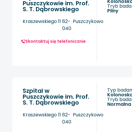
kolonosk
Puszczykowie im. Prof.
Tryb badan
S. T. Dąbrowskiego
Pilny
Kraszewskiego 11
62-
Puszczykowo
040
Skontaktuj się telefonicznie
Szpital w
Typ badani
kolonosk
Puszczykowie im. Prof.
Tryb badan
S. T. Dąbrowskiego
Normalna
Kraszewskiego 11
62-
Puszczykowo
040