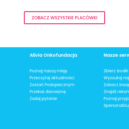
ZOBACZ WSZYSTKIE PLACÓWKI
Alivia Onkofundacja
Nasze ser
Poznaj naszą misję
Zbierz środk
Przeczytaj aktualności
Wyszukaj naj
Zostań Podopiecznym
Zobacz bazę
Przekaż darowiznę
Znajdź reko
Zadaj pytanie
Poznaj przyj
Spersonalizu