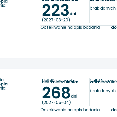
opia
223
ia:
brak danych
dni
(2027-03-20)
Oczekiwanie na opis badania:
do
a:
Najbliższa wizyta
Najbliższa wi
bez znieczulenia:
ze znieczule
opia
268
ia:
brak danych
dni
(2027-05-04)
Oczekiwanie na opis badania:
do