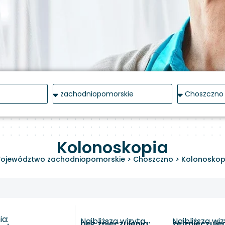
Kolonoskopia
ojewództwo zachodniopomorskie
>
Choszczno
>
Kolonoskop
a:
Najbliższa wizyta
Najbliższa wi
bez znieczulenia:
ze znieczule