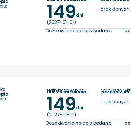
opia
149
ia:
brak danych
dni
(2027-01-01)
Oczekiwanie na opis badania:
do
a:
Najbliższa wizyta
Najbliższa wi
bez znieczulenia:
ze znieczule
opia
149
ia:
brak danych
dni
(2027-01-01)
Oczekiwanie na opis badania:
do