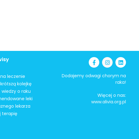
wisy
Dodajemy odwagi chorym na
i na leczenie
raka!
krótszą kolejkę
 wiedzy o raku
Więcej o nas:
mendowane leki
www.alivia.org.pl
aznego lekarza
j terapię