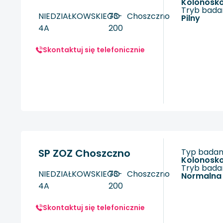
kolonosk
Tryb badan
NIEDZIAŁKOWSKIEGO
73-
Choszczno
Pilny
4A
200
Skontaktuj się telefonicznie
SP ZOZ Choszczno
Typ badani
kolonosk
Tryb badan
NIEDZIAŁKOWSKIEGO
73-
Choszczno
Normalna
4A
200
Skontaktuj się telefonicznie