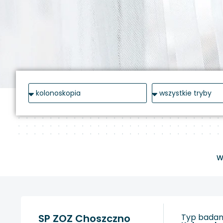
W
SP ZOZ Choszczno
Typ badani