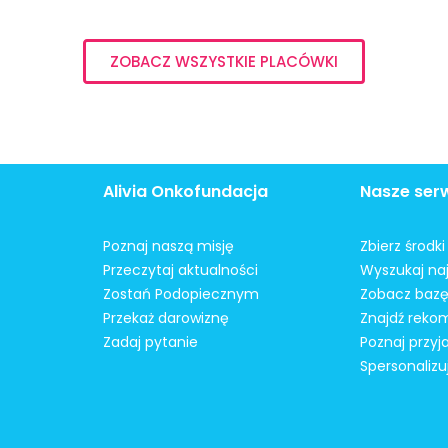
ZOBACZ WSZYSTKIE PLACÓWKI
Alivia Onkofundacja
Nasze ser
Poznaj naszą misję
Zbierz środk
Przeczytaj aktualności
Wyszukaj naj
Zostań Podopiecznym
Zobacz bazę
Przekaż darowiznę
Znajdź reko
Zadaj pytanie
Poznaj przyj
Spersonalizu