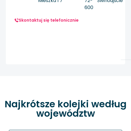
Mieszka I 7
72-
Świnoujście
600
Skontaktuj się telefonicznie
Najkrótsze kolejki według
województw