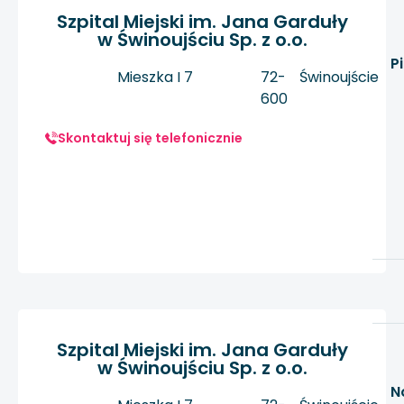
Szpital Miejski im. Jana Garduły
w Świnoujściu Sp. z o.o.
P
Mieszka I 7
72-
Świnoujście
600
Skontaktuj się telefonicznie
Szpital Miejski im. Jana Garduły
w Świnoujściu Sp. z o.o.
N