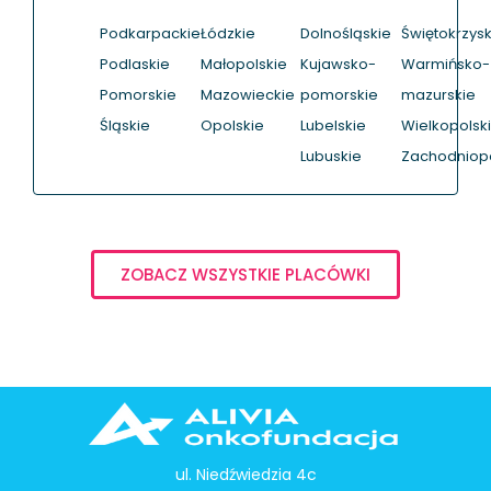
Podkarpackie
Łódzkie
Dolnośląskie
Świętokrzysk
Podlaskie
Małopolskie
Kujawsko-
Warmińsko-
Pomorskie
Mazowieckie
pomorskie
mazurskie
Śląskie
Opolskie
Lubelskie
Wielkopolsk
Lubuskie
Zachodniop
ZOBACZ WSZYSTKIE PLACÓWKI
ul. Niedźwiedzia 4c