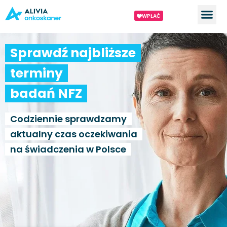
WPŁAĆ
Sprawdź najbliższe
terminy
badań NFZ
Codziennie sprawdzamy
aktualny czas oczekiwania
na świadczenia w Polsce