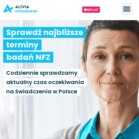
WPŁAĆ
Sprawdź najbliższe
terminy
badań NFZ
Codziennie sprawdzamy
aktualny czas oczekiwania
na świadczenia w Polsce