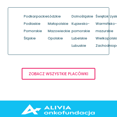
Podkarpackie
Łódzkie
Dolnośląskie
Świętokrzysk
Podlaskie
Małopolskie
Kujawsko-
Warmińsko-
Pomorskie
Mazowieckie
pomorskie
mazurskie
Śląskie
Opolskie
Lubelskie
Wielkopolsk
Lubuskie
Zachodniop
ZOBACZ WSZYSTKIE PLACÓWKI