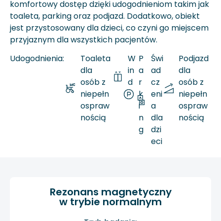
komfortowy dostęp dzięki udogodnieniom takim jak
toaleta, parking oraz podjazd. Dodatkowo, obiekt
jest przystosowany dla dzieci, co czyni go miejscem
przyjaznym dla wszystkich pacjentów.
Udogodnienia:
Toaleta
W
P
Świ
Podjazd
dla
in
a
ad
dla
osób z
d
r
cz
osób z
niepełn
a
k
eni
niepełn
ospraw
i
a
ospraw
nością
n
dla
nością
g
dzi
eci
Rezonans magnetyczny
w trybie normalnym