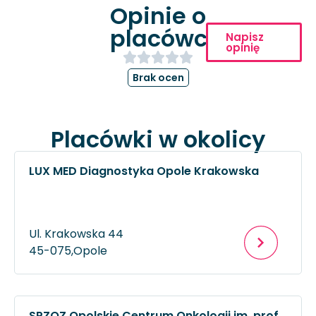
Opinie o
placówce
Napisz
opinię
Brak ocen
Placówki w okolicy
LUX MED Diagnostyka Opole Krakowska
Ul. Krakowska 44
45-075,
Opole
SPZOZ Opolskie Centrum Onkologii im. prof.