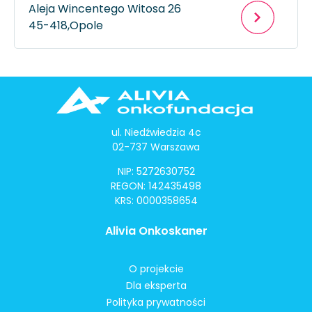
Aleja Wincentego Witosa 26
45-418,
Opole
ul. Niedźwiedzia 4c
02-737 Warszawa
NIP: 5272630752
REGON: 142435498
KRS: 0000358654
Alivia Onkoskaner
O projekcie
Dla eksperta
Polityka prywatności