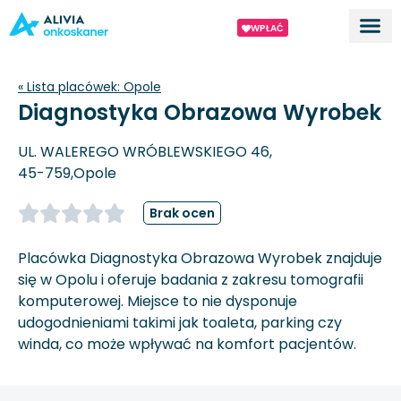
WPŁAĆ
Dla ek
O proj
« Lista placówek:
Opole
Diagnostyka Obrazowa Wyrobek
UL. WALEREGO WRÓBLEWSKIEGO 46,
45-759,
Opole
Brak ocen
Placówka Diagnostyka Obrazowa Wyrobek znajduje
się w Opolu i oferuje badania z zakresu tomografii
komputerowej. Miejsce to nie dysponuje
udogodnieniami takimi jak toaleta, parking czy
winda, co może wpływać na komfort pacjentów.