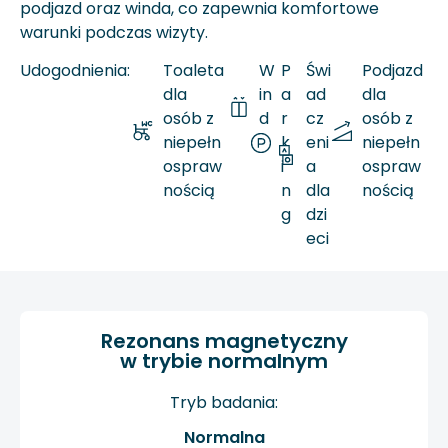
podjazd oraz winda, co zapewnia komfortowe
warunki podczas wizyty.
Udogodnienia:
Toaleta
W
P
Świ
Podjazd
dla
in
a
ad
dla
osób z
d
r
cz
osób z
niepełn
a
k
eni
niepełn
ospraw
i
a
ospraw
nością
n
dla
nością
g
dzi
eci
Rezonans magnetyczny
w trybie normalnym
Tryb badania:
Normalna