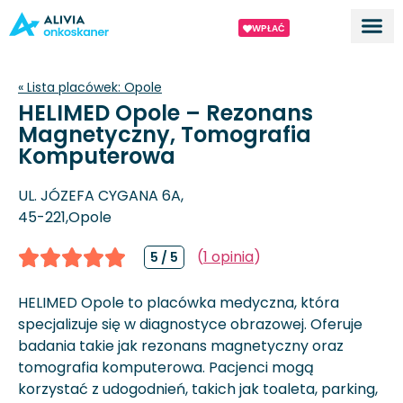
WPŁAĆ
Dla ek
O proj
« Lista placówek:
Opole
HELIMED Opole – Rezonans
Magnetyczny, Tomografia
Komputerowa
UL. JÓZEFA CYGANA 6A,
45-221,
Opole
(
1 opinia
)
5 / 5
HELIMED Opole to placówka medyczna, która
specjalizuje się w diagnostyce obrazowej. Oferuje
badania takie jak rezonans magnetyczny oraz
tomografia komputerowa. Pacjenci mogą
korzystać z udogodnień, takich jak toaleta, parking,