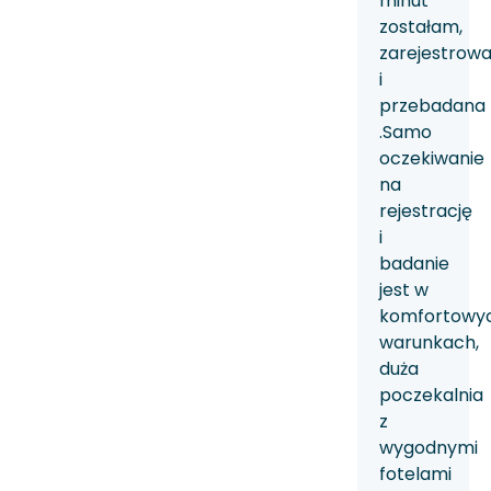
minut
zostałam,
zarejestrow
i
przebadana
.Samo
oczekiwanie
na
rejestrację
i
badanie
jest w
komfortowy
warunkach,
duża
poczekalnia
z
wygodnymi
fotelami