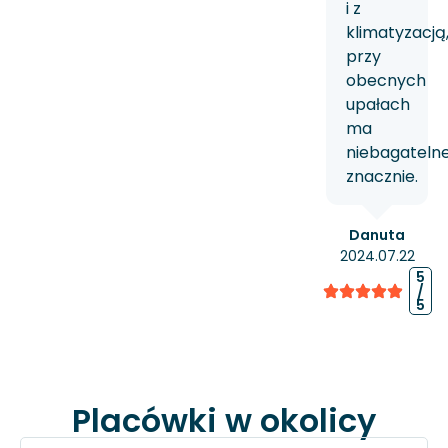
i z
klimatyzacją
przy
obecnych
upałach
ma
niebagateln
znacznie.
Danuta
2024.07.22
5
/
5
Placówki w okolicy