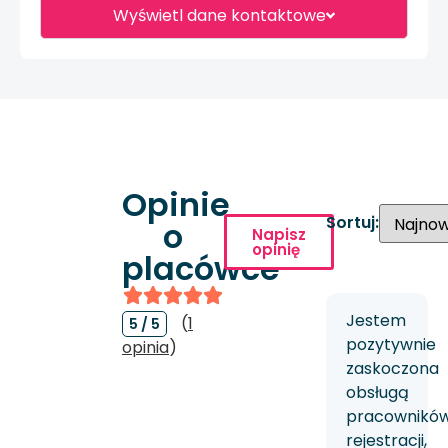
Wyświetl dane kontaktowe
Opinie
Sortuj:
o
Napisz
opinię
placówce
Jestem
(
1
5 / 5
pozytywnie
opinia
)
zaskoczona
obsługą
pracownikó
rejestracji,