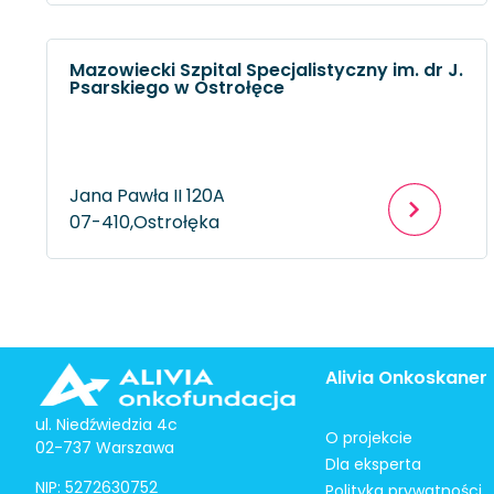
Mazowiecki Szpital Specjalistyczny im. dr J.
Psarskiego w Ostrołęce
Jana Pawła II 120A
07-410,
Ostrołęka
Alivia Onkoskaner
ul. Niedźwiedzia 4c
O projekcie
02-737 Warszawa
Dla eksperta
NIP: 5272630752
Polityka prywatności