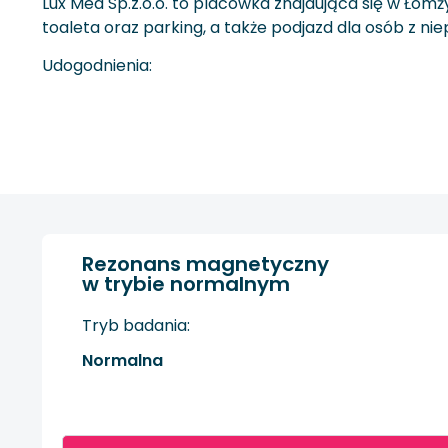
Lux Med Sp.z.o.o. to placówka znajdująca się w Łom
toaleta oraz parking, a także podjazd dla osób z n
Udogodnienia:
Rezonans magnetyczny
w trybie normalnym
Tryb badania:
Normalna