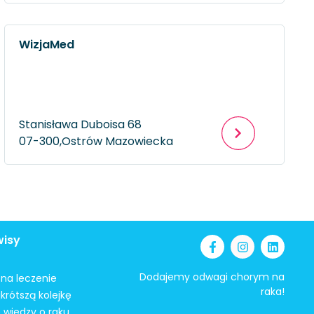
WizjaMed
Stanisława Duboisa 68
07-300,
Ostrów Mazowiecka
wisy
Dodajemy odwagi chorym na
i na leczenie
raka!
krótszą kolejkę
 wiedzy o raku