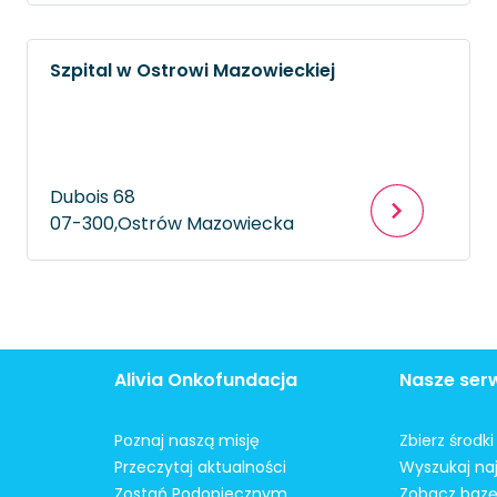
Szpital w Ostrowi Mazowieckiej
Dubois 68
07-300,
Ostrów Mazowiecka
Alivia Onkofundacja
Nasze ser
Poznaj naszą misję
Zbierz środk
Przeczytaj aktualności
Wyszukaj naj
Zostań Podopiecznym
Zobacz bazę