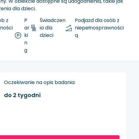
ny. W obiekcie dostępne są udogodnienia, takie jak
nia dla dzieci.
ób z
P
Świadczen
Podjazd dla osób z
ności
ar
ia dla
niepełnosprawności
ki
dzieci
ą
n
g
Oczekiwanie na opis badania:
do 2 tygodni