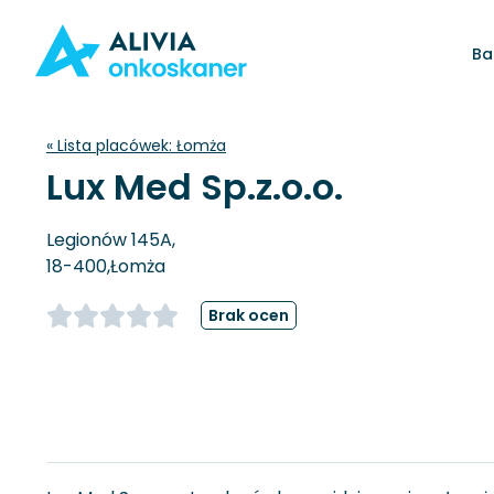
Ba
« Lista placówek:
Łomża
Lux Med Sp.z.o.o.
Legionów 145A,
18-400,
Łomża
Brak ocen