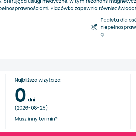
ży, oferująca usługi medyczne, w tym rezonans magnetycz
iepełnosprawnościami. Placówka zapewnia również świadcze
Toaleta dla os
niepełnospraw
ą
Najbliższa wizyta za:
0
 dni
(2026-08-25)
Masz inny termin?