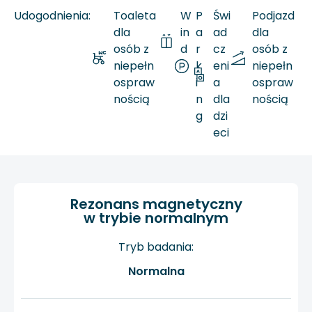
Udogodnienia:
Toaleta
W
P
Świ
Podjazd
dla
in
a
ad
dla
osób z
d
r
cz
osób z
niepełn
a
k
eni
niepełn
ospraw
i
a
ospraw
nością
n
dla
nością
g
dzi
eci
Rezonans magnetyczny
w trybie normalnym
Tryb badania:
Normalna