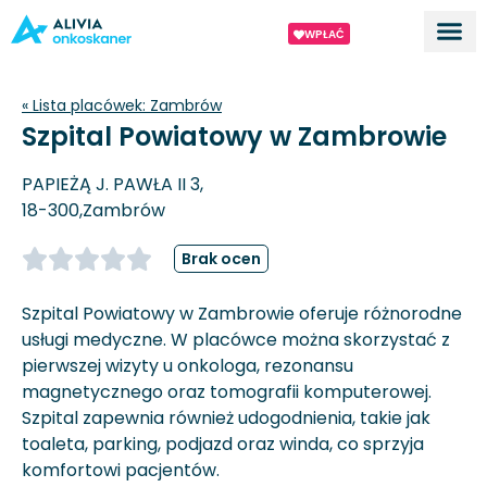
WPŁAĆ
Dla ek
O proj
« Lista placówek:
Zambrów
Szpital Powiatowy w Zambrowie
PAPIEŻĄ J. PAWŁA II 3,
18-300,
Zambrów
Brak ocen
Szpital Powiatowy w Zambrowie oferuje różnorodne
usługi medyczne. W placówce można skorzystać z
pierwszej wizyty u onkologa, rezonansu
magnetycznego oraz tomografii komputerowej.
Szpital zapewnia również udogodnienia, takie jak
toaleta, parking, podjazd oraz winda, co sprzyja
komfortowi pacjentów.