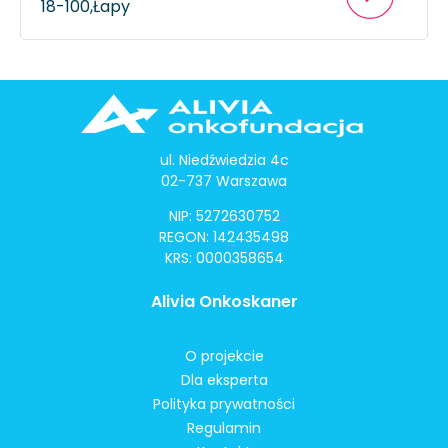
18-100,
Łapy
ul. Niedźwiedzia 4c
02-737 Warszawa
NIP: 5272630752
REGON: 142435498
KRS: 0000358654
Alivia Onkoskaner
O projekcie
Dla eksperta
Polityka prywatności
Regulamin