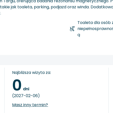
m Targu, oferująca badania rezonansu magnetycznego. P
ie jak toaleta, parking, podjazd oraz winda. Dodatkowo, w
.
Toaleta dla osób 
niepełnosprawnoś
ą
Najbliższa wizyta za:
0
 dni
(2027-02-06)
Masz inny termin?