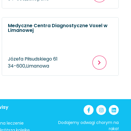
Medyczne Centra Diagnostyczne Voxel w
Limanowej
Józefa Piłsudskiego 61
34-600,
Limanowa
wisy
Dodajemy odwagi chorym na
i na leczenie
raka!
krótszą kolejkę