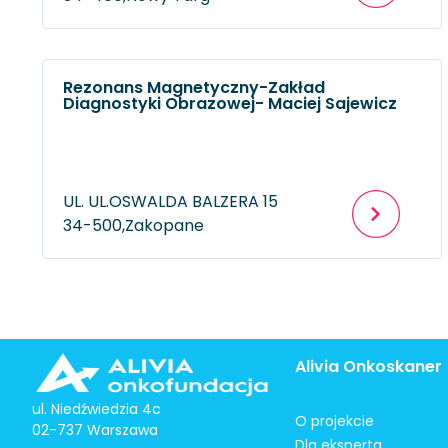
Rezonans Magnetyczny-Zakład
Diagnostyki Obrazowej- Maciej Sajewicz
UL. UL.OSWALDA BALZERA 15
34-500,
Zakopane
Alivia Onkoskaner
ul. Niedźwiedzia 4c
O projekcie
02-737 Warszawa
Dla eksperta