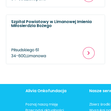
Szpital Powiatowy w Limanowej Imienia
Miłosierdzia Bożego
Piłsudskiego 61
34-600,
Limanowa
Alivia Onkofundacja
Nasze ser
Poznaj naszą misję
Zbierz środk
Przeczytaj aktualności
Wyszukaj naj