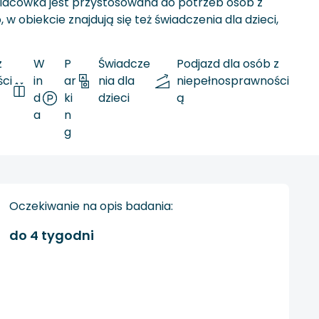
lacówka jest przystosowana do potrzeb osób z
 obiekcie znajdują się też świadczenia dla dzieci,
z
W
P
Świadcze
Podjazd dla osób z
ci
in
ar
nia dla
niepełnosprawności
d
ki
dzieci
ą
a
n
g
Oczekiwanie na opis badania:
do 4 tygodni