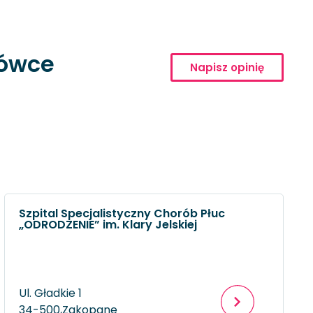
cówce
Napisz opinię
Szpital Specjalistyczny Chorób Płuc
„ODRODZENIE” im. Klary Jelskiej
Ul. Gładkie 1
34-500,
Zakopane