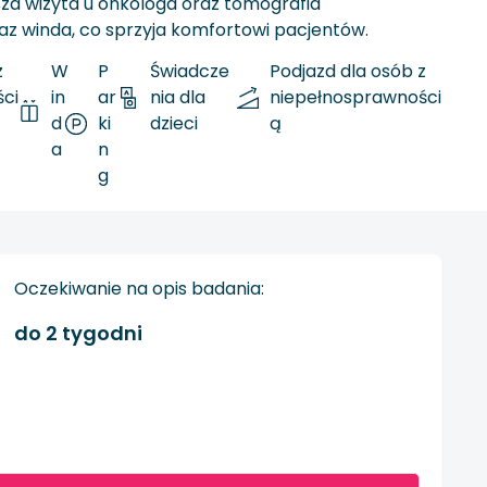
sza wizyta u onkologa oraz tomografia
az winda, co sprzyja komfortowi pacjentów.
z
W
P
Świadcze
Podjazd dla osób z
ci
in
ar
nia dla
niepełnosprawności
d
ki
dzieci
ą
a
n
g
Oczekiwanie na opis badania:
do 2 tygodni