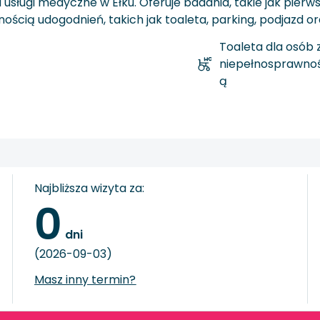
 usługi medyczne w Ełku. Oferuje badania, takie jak pierw
cią udogodnień, takich jak toaleta, parking, podjazd or
Toaleta dla osób 
niepełnosprawnoś
ą
Najbliższa wizyta za:
0
 dni
(2026-09-03)
Masz inny termin?