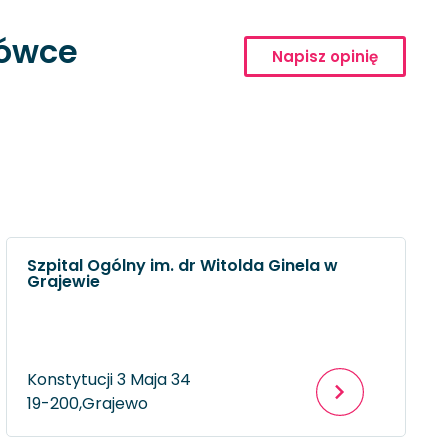
cówce
Napisz opinię
Szpital Ogólny im. dr Witolda Ginela w
Grajewie
Konstytucji 3 Maja 34
19-200,
Grajewo