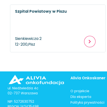
Szpital Powiatowy w Piszu
Sienkiewicza 2
12-200,
Pisz
Alivia Onkoskaner
ul. Niedźwiedzia 4c
O projekcie
02-737 Warszawa
Dla eksperta
NIP: 5272630752
Polityka prywatności
REGON: 142435498