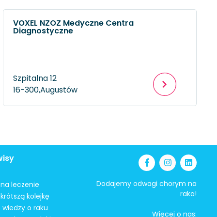
VOXEL NZOZ Medyczne Centra
Diagnostyczne
Szpitalna 12
16-300,
Augustów
wisy
Dodajemy odwagi chorym na
i na leczenie
raka!
krótszą kolejkę
 wiedzy o raku
Więcej o nas: