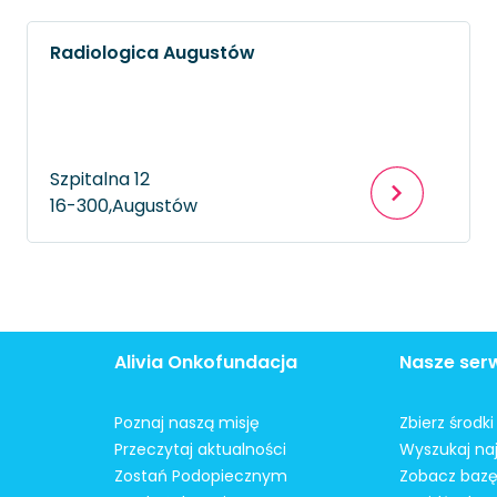
Radiologica Augustów
Szpitalna 12
16-300,
Augustów
Alivia Onkofundacja
Nasze ser
Poznaj naszą misję
Zbierz środk
Przeczytaj aktualności
Wyszukaj naj
Zostań Podopiecznym
Zobacz bazę