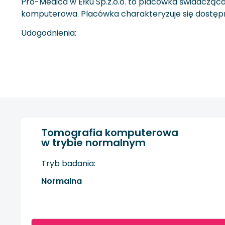
Pro-Medica w Ełku Sp.z.o.o. to placówka świadcząca
komputerowa. Placówka charakteryzuje się dostępnoś
Udogodnienia:
Tomografia komputerowa
w trybie normalnym
Tryb badania:
Normalna