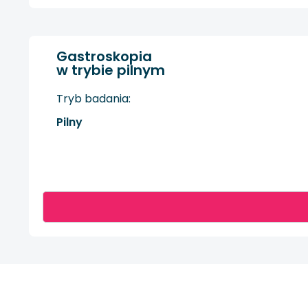
Gastroskopia
w trybie pilnym
Tryb badania:
Pilny