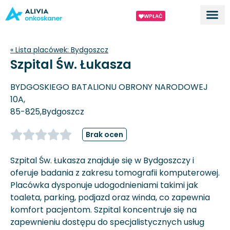
WPŁAĆ
Dla ek
O proj
« Lista placówek:
Bydgoszcz
Szpital Św. Łukasza
BYDGOSKIEGO BATALIONU OBRONY NARODOWEJ
10A,
85-825,
Bydgoszcz
Brak ocen
Szpital Św. Łukasza znajduje się w Bydgoszczy i
oferuje badania z zakresu tomografii komputerowej.
Placówka dysponuje udogodnieniami takimi jak
toaleta, parking, podjazd oraz winda, co zapewnia
komfort pacjentom. Szpital koncentruje się na
zapewnieniu dostępu do specjalistycznych usług