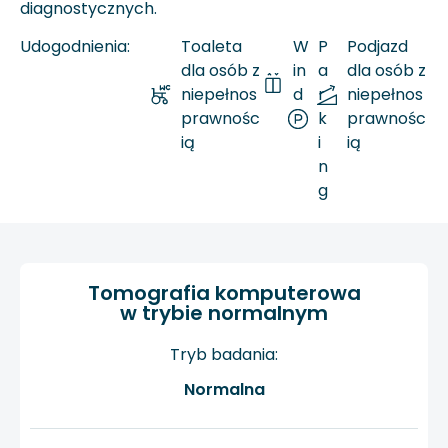
diagnostycznych.
Udogodnienia:
Toaleta
W
P
Podjazd
dla osób z
in
a
dla osób z
niepełnos
d
r
niepełnos
prawnośc
a
k
prawnośc
ią
i
ią
n
g
Tomografia komputerowa
w trybie normalnym
Tryb badania:
Normalna