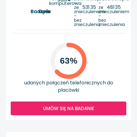
komputerowa
-
-
531
35
481
35
ze
ze
Badanie
Opis
znieczuleniem
znieczuleniem
-
-
bez
bez
znieczulenia
znieczulenia
63%
udanych połączeń telefonicznych do
placówki
UMÓW SIĘ NA BADANIE