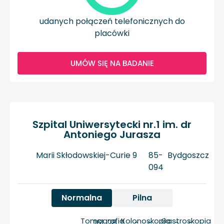
udanych połączeń telefonicznych do
placówki
UMÓW SIĘ NA BADANIE
Szpital Uniwersytecki nr.1 im. dr
Antoniego Jurasza
Marii Skłodowskiej-Curie 9
85-
Bydgoszcz
094
Normalna
Pilna
Tomografia
Kolonoskopia
Gastroskopia
161
28
-
-
-
-