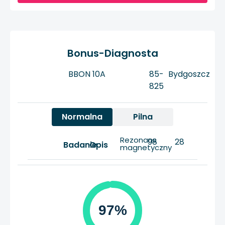
Bonus-Diagnosta
BBON 10A
85-
Bydgoszcz
825
Normalna
Pilna
Rezonans
98
28
Badanie
Opis
magnetyczny
97%