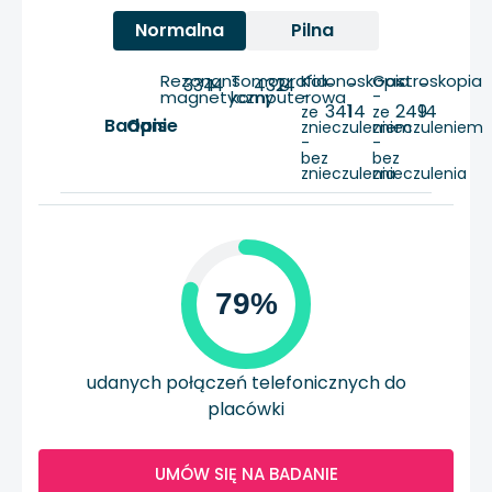
Normalna
Pilna
Rezonans
Tomografia
Kolonoskopia
Gastroskopia
334
14
432
14
-
-
-
-
magnetyczny
komputerowa
-
-
341
14
249
14
ze
ze
Badanie
Opis
znieczuleniem
znieczuleniem
-
-
bez
bez
znieczulenia
znieczulenia
79%
udanych połączeń telefonicznych do
placówki
UMÓW SIĘ NA BADANIE