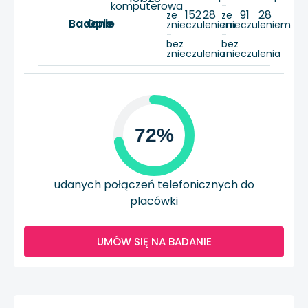
komputerowa
-
-
152
28
91
28
ze
ze
Badanie
Opis
znieczuleniem
znieczuleniem
-
-
bez
bez
znieczulenia
znieczulenia
72%
udanych połączeń telefonicznych do
placówki
UMÓW SIĘ NA BADANIE