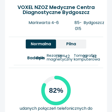
VOXEL NZOZ Medyczne Centra
Diagnostyczne Bydgoszcz
Markwarta 4-6
85-
Bydgoszcz
015
Normalna
Pilna
Rezonans
Tomografia
170
42
33
42
Badanie
Opis
magnetyczny
komputerowa
82%
udanych połączeń telefonicznych do