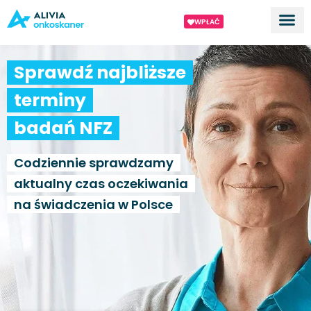
WPŁAĆ
Dla ek
O proj
Sprawdź najbliższe
terminy
badań NFZ
Codziennie sprawdzamy
aktualny czas oczekiwania
na świadczenia w Polsce