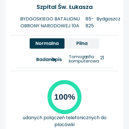
Szpital Św. Łukasza
BYDGOSKIEGO BATALIONU
85-
Bydgoszcz
OBRONY NARODOWEJ 10A
825
Normalna
Pilna
Tomografia
7
21
Badanie
Opis
komputerowa
100%
udanych połączeń telefonicznych do
placówki