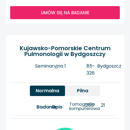
UMÓW SIĘ NA BADANIE
Kujawsko-Pomorskie Centrum
Pulmonologii w Bydgoszczy
Seminaryjna 1
85-
Bydgoszcz
326
Normalna
Pilna
Tomografia
250
21
Badanie
Opis
komputerowa