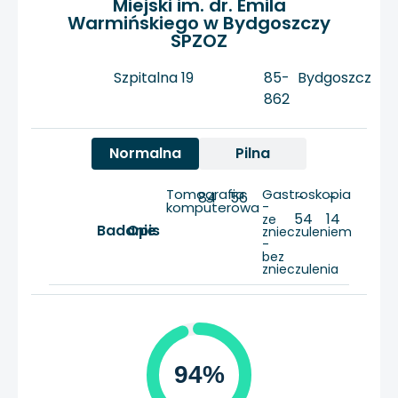
Miejski im. dr. Emila
Warmińskiego w Bydgoszczy
SPZOZ
Szpitalna 19
85-
Bydgoszcz
862
Normalna
Pilna
Tomografia
Gastroskopia
84
56
-
-
komputerowa
-
54
14
ze
Badanie
Opis
znieczuleniem
-
bez
znieczulenia
94%