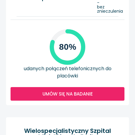
-
bez
znieczulenia
80%
udanych połączeń telefonicznych do
placówki
UMÓW SIĘ NA BADANIE
Wielospecjalistyczny Szpital