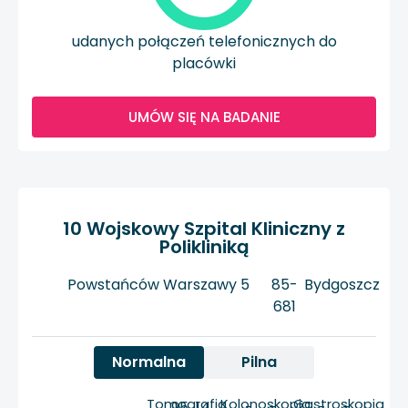
udanych połączeń telefonicznych do
placówki
UMÓW SIĘ NA BADANIE
10 Wojskowy Szpital Kliniczny z
Polikliniką
Powstańców Warszawy 5
85-
Bydgoszcz
681
Normalna
Pilna
Tomografia
Kolonoskopia
Gastroskopia
95
14
-
-
-
-