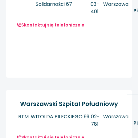
Solidarności 67
03-
Warszawa
P
401
Skontaktuj się telefonicznie
Warszawski Szpital Południowy
RTM. WITOLDA PILECKIEGO 99
02-
Warszawa
P
781
Skontaktuj się telefonicznie