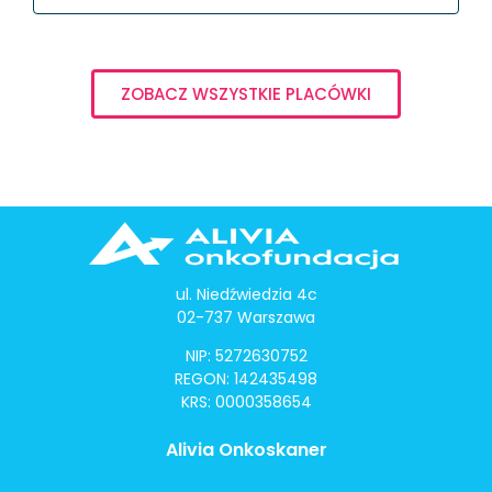
ZOBACZ WSZYSTKIE PLACÓWKI
ul. Niedźwiedzia 4c
02-737 Warszawa
NIP: 5272630752
REGON: 142435498
KRS: 0000358654
Alivia Onkoskaner