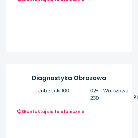
Diagnostyka Obrazowa
Jutrzenki 100
02-
Warszawa
P
230
Skontaktuj się telefonicznie