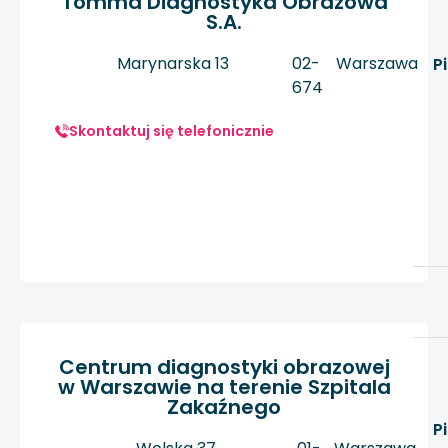
Tomma Diagnostyka Obrazowa
S.A.
Marynarska 13
02-
Warszawa
P
674
Skontaktuj się telefonicznie
Centrum diagnostyki obrazowej
w Warszawie na terenie Szpitala
Zakaźnego
P