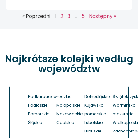
« Poprzedni
1
2
3
…
5
Następny »
Najkrótsze kolejki według
województw
Podkarpackie
Łódzkie
Dolnośląskie
Świętokrzysk
Podlaskie
Małopolskie
Kujawsko-
Warmińsko-
Pomorskie
Mazowieckie
pomorskie
mazurskie
Śląskie
Opolskie
Lubelskie
Wielkopolsk
Lubuskie
Zachodniop