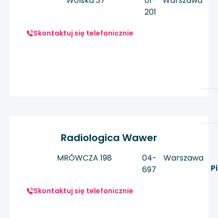
Wolska 37
01-
Warszawa
201
Skontaktuj się telefonicznie
Radiologica Wawer
MRÓWCZA 198
04-
Warszawa
P
697
Skontaktuj się telefonicznie