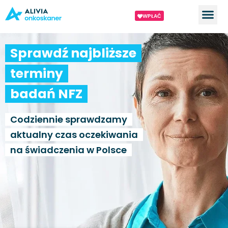
WPŁAĆ
Sprawdź najbliższe
terminy
badań NFZ
Codziennie sprawdzamy
aktualny czas oczekiwania
na świadczenia w Polsce