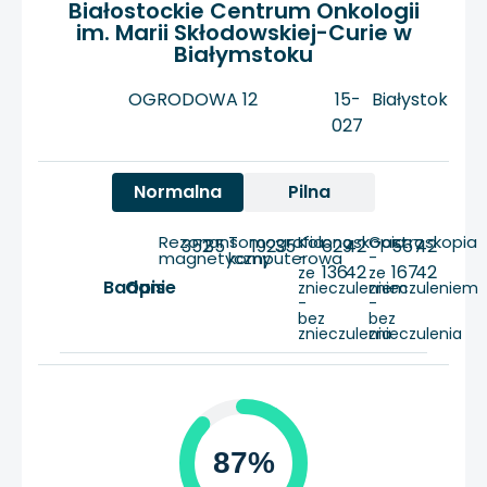
Białostockie Centrum Onkologii
im. Marii Skłodowskiej-Curie w
Białymstoku
OGRODOWA 12
15-
Białystok
027
Normalna
Pilna
Rezonans
Tomografia
Kolonoskopia
Gastroskopia
352
35
192
35
629
42
567
42
magnetyczny
komputerowa
-
-
136
42
167
42
ze
ze
Badanie
Opis
znieczuleniem
znieczuleniem
-
-
bez
bez
znieczulenia
znieczulenia
87%