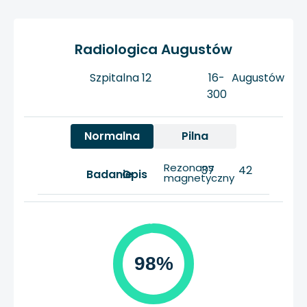
Radiologica Augustów
Szpitalna 12
16-
Augustów
300
Normalna
Pilna
Rezonans
37
42
Badanie
Opis
magnetyczny
98%