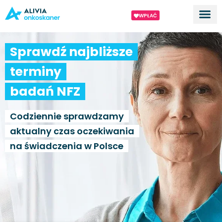
WPŁAĆ
Dla ek
O proj
Sprawdź najbliższe
terminy
badań NFZ
Codziennie sprawdzamy
aktualny czas oczekiwania
na świadczenia w Polsce