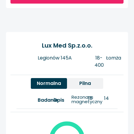
Lux Med Sp.z.o.o.
Legionów 145A
18-
Łomża
400
Normalna
Pilna
Rezonans
18
14
Badanie
Opis
magnetyczny