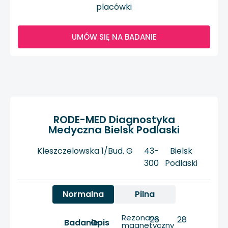
placówki
UMÓW SIĘ NA BADANIE
RODE-MED Diagnostyka
Medyczna Bielsk Podlaski
Kleszczelowska 1/Bud. G
43-
Bielsk
300
Podlaski
Normalna
Pilna
Rezonans
26
28
Badanie
Opis
magnetyczny