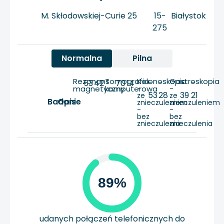
M. Skłodowskiej-Curie 25
15-
Białystok
275
Normalna
Pilna
Rezonans
Tomografia
Kolonoskopia
Gastroskopia
53
42
70
14
-
-
-
-
magnetyczny
komputerowa
-
-
53
28
39
21
ze
ze
Badanie
Opis
znieczuleniem
znieczuleniem
-
-
bez
bez
znieczulenia
znieczulenia
89%
udanych połączeń telefonicznych do