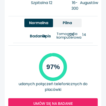
Szpitalna 12
16-
Augustów
300
Normalna
Pilna
Tomografia
24
14
Badanie
Opis
komputerowa
97%
udanych połączeń telefonicznych do
placówki
UMÓW SIĘ NA BADANIE