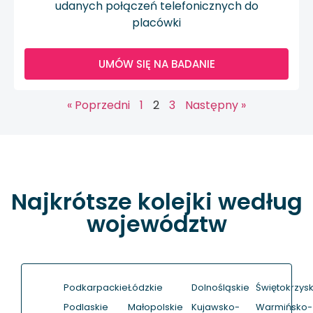
udanych połączeń telefonicznych do
placówki
UMÓW SIĘ NA BADANIE
« Poprzedni
1
2
3
Następny »
Najkrótsze kolejki według
województw
Podkarpackie
Łódzkie
Dolnośląskie
Świętokrzysk
Podlaskie
Małopolskie
Kujawsko-
Warmińsko-