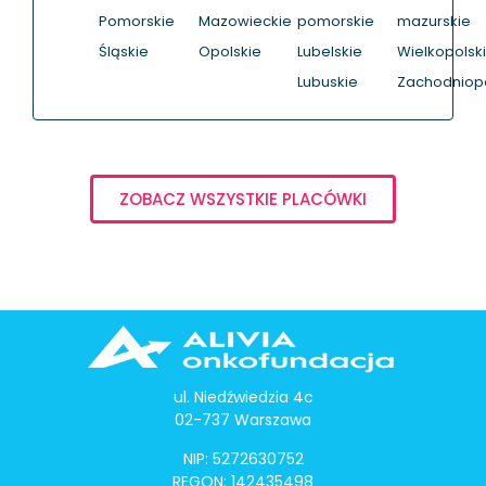
Pomorskie
Mazowieckie
pomorskie
mazurskie
Śląskie
Opolskie
Lubelskie
Wielkopolsk
Lubuskie
Zachodniop
ZOBACZ WSZYSTKIE PLACÓWKI
ul. Niedźwiedzia 4c
02-737 Warszawa
NIP: 5272630752
REGON: 142435498