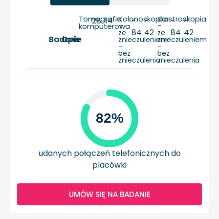
Tomografia
Kolonoskopia
Gastroskopia
28
14
-
-
-
-
komputerowa
-
-
84
42
84
42
ze
ze
Badanie
Opis
znieczuleniem
znieczuleniem
-
-
bez
bez
znieczulenia
znieczulenia
82%
udanych połączeń telefonicznych do
placówki
UMÓW SIĘ NA BADANIE