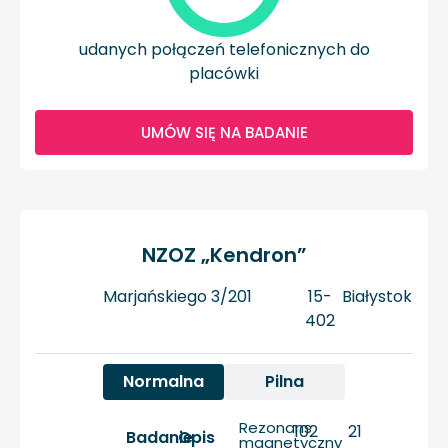
udanych połączeń telefonicznych do
placówki
UMÓW SIĘ NA BADANIE
NZOZ „Kendron”
Marjańskiego 3/201
15-
Białystok
402
Normalna
Pilna
Rezonans
102
21
Badanie
Opis
magnetyczny