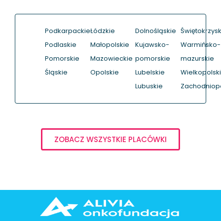
Podkarpackie
Łódzkie
Dolnośląskie
Świętokrzysk
Podlaskie
Małopolskie
Kujawsko-
Warmińsko-
Pomorskie
Mazowieckie
pomorskie
mazurskie
Śląskie
Opolskie
Lubelskie
Wielkopolsk
Lubuskie
Zachodniop
ZOBACZ WSZYSTKIE PLACÓWKI