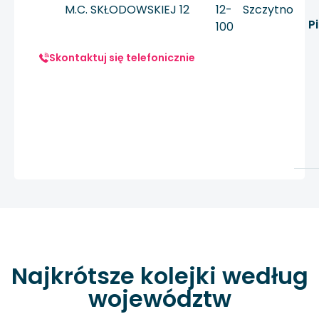
M.C. SKŁODOWSKIEJ 12
12-
Szczytno
P
100
Skontaktuj się telefonicznie
Najkrótsze kolejki według
województw