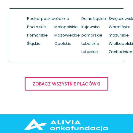
Podkarpackie
Łódzkie
Dolnośląskie
Świętokrzysk
Podlaskie
Małopolskie
Kujawsko-
Warmińsko-
Pomorskie
Mazowieckie
pomorskie
mazurskie
Śląskie
Opolskie
Lubelskie
Wielkopolsk
Lubuskie
Zachodniop
ZOBACZ WSZYSTKIE PLACÓWKI