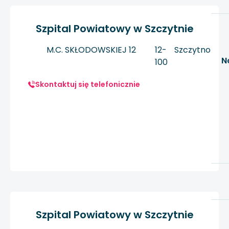
Szpital Powiatowy w Szczytnie
M.C. SKŁODOWSKIEJ 12
12-
Szczytno
N
100
Skontaktuj się telefonicznie
Szpital Powiatowy w Szczytnie