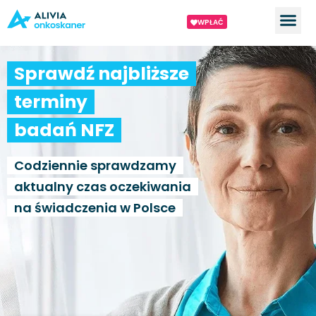
WPŁAĆ
Sprawdź najbliższe
terminy
badań NFZ
Codziennie sprawdzamy
aktualny czas oczekiwania
na świadczenia w Polsce