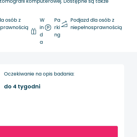
u tomografii komputerowej. Dostępne są także
la osób z
W
Pa
Podjazd dla osób z
sprawnością
in
rki
niepełnosprawnością
d
ng
a
Oczekiwanie na opis badania:
do 4 tygodni