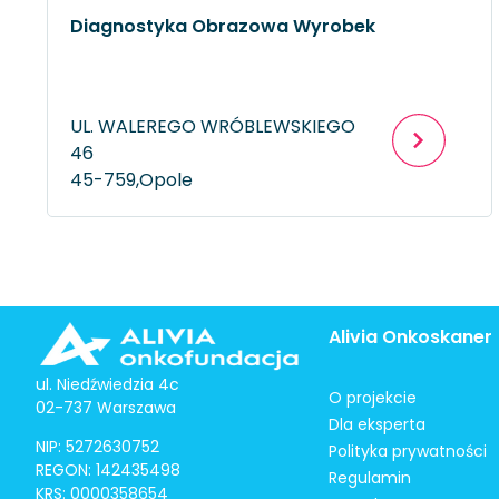
Diagnostyka Obrazowa Wyrobek
UL. WALEREGO WRÓBLEWSKIEGO
46
45-759,
Opole
Alivia Onkoskaner
ul. Niedźwiedzia 4c
O projekcie
02-737 Warszawa
Dla eksperta
NIP: 5272630752
Polityka prywatności
REGON: 142435498
Regulamin
KRS: 0000358654