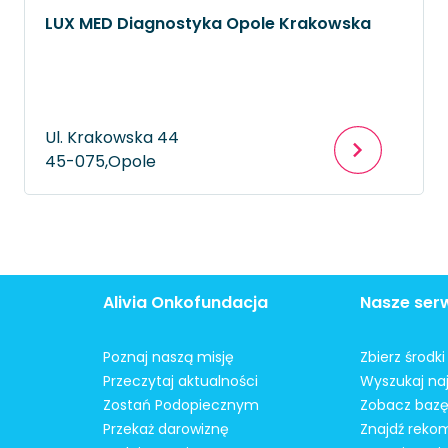
LUX MED Diagnostyka Opole Krakowska
Ul. Krakowska 44
45-075,
Opole
Alivia Onkofundacja
Nasze ser
Poznaj naszą misję
Zbierz środk
Przeczytaj aktualności
Wyszukaj naj
Zostań Podopiecznym
Zobacz bazę
Przekaż darowiznę
Znajdź reko