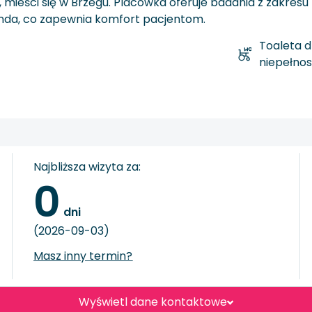
mieści się w Brzegu. Placówka oferuje badania z zakres
 winda, co zapewnia komfort pacjentom.
Toaleta d
niepełno
Najbliższa wizyta za:
0
 dni
(2026-09-03)
Masz inny termin?
Wyświetl dane kontaktowe