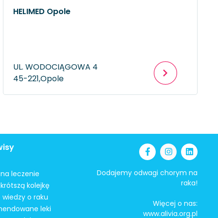
HELIMED Opole
UL. WODOCIĄGOWA 4
45-221,
Opole
wisy
Dodajemy odwagi chorym na
i na leczenie
raka!
krótszą kolejkę
 wiedzy o raku
Więcej o nas:
mendowane leki
www.alivia.org.pl